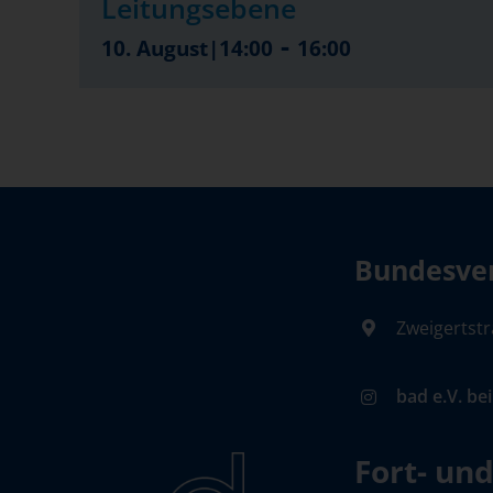
Leitungsebene
-
10. August|14:00
16:00
Bundesver
Zweigertstr
bad e.V. be
Fort- un