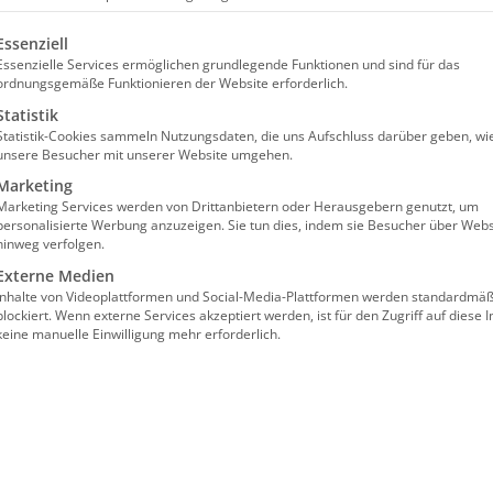
olgt eine Liste der Service-Gruppen, für die eine Einw
Essenziell
Essenzielle Services ermöglichen grundlegende Funktionen und sind für das
ordnungsgemäße Funktionieren der Website erforderlich.
Statistik
Statistik-Cookies sammeln Nutzungsdaten, die uns Aufschluss darüber geben, wi
unsere Besucher mit unserer Website umgehen.
t in die Qualitätsprüfung
Marketing
Marketing Services werden von Drittanbietern oder Herausgebern genutzt, um
enst
personalisierte Werbung anzuzeigen. Sie tun dies, indem sie Besucher über Webs
hinweg verfolgen.
Externe Medien
Inhalte von Videoplattformen und Social-Media-Plattformen werden standardmäß
blockiert. Wenn externe Services akzeptiert werden, ist für den Zugriff auf diese I
keine manuelle Einwilligung mehr erforderlich.
arbeiteten
Qualitätsprüfungs-Richtlinien für
en Tagespflegen im Bundesgebiet regelhaft
en Prüfdienst der privaten Krankenversicherung
rüfungen wird auf diese Prüfgrundlage