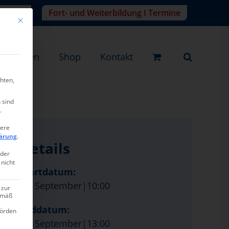
r-Login
Fort- und Weiterbildung I Termine
Mit diesem Button wird der Dialog geschlossen. Seine Funktionalität ist ide
eistungen
Shop
Kontakt
hten,
 sind
.
tere
ärung
.
Details
oder
 nicht
Startdatum:
28. September|10:00
 zur
gemäß
Enddatum:
hörden
28. September|13:00