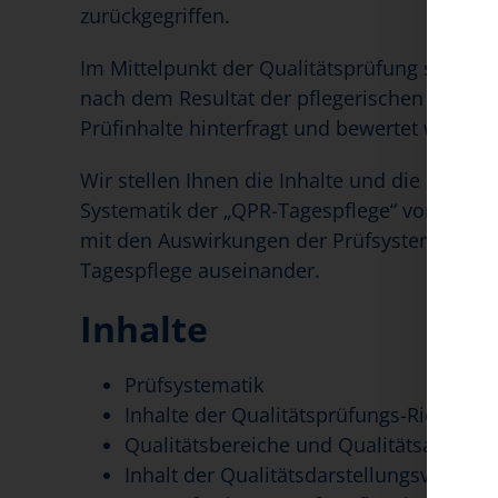
zurückgegriffen.
Im Mittelpunkt der Qualitätsprüfung steht se
nach dem Resultat der pflegerischen Versor
Prüfinhalte hinterfragt und bewertet wird.
Wir stellen Ihnen die Inhalte und die Prüfa
Systematik der „QPR-Tagespflege“ vor. Ein w
mit den Auswirkungen der Prüfsystematik au
Tagespflege auseinander.
Inhalte
Prüfsystematik
Inhalte der Qualitätsprüfungs-Richtlinie
Qualitätsbereiche und Qualitätsaspekte
Inhalt der Qualitätsdarstellungsvereinb