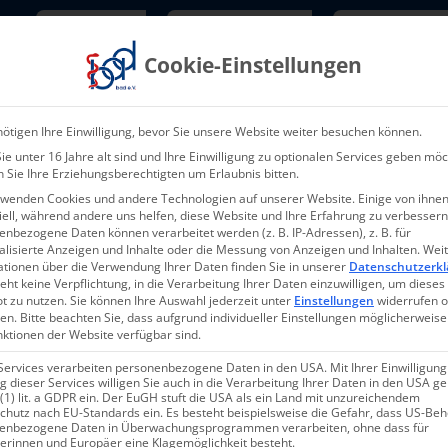
Newsletter
TarifNewsletter
Mitgliede
Cookie-Einstellungen
Über uns
Aktuelles & Presse
L
ötigen Ihre Einwilligung, bevor Sie unsere Website weiter besuchen können.
e unter 16 Jahre alt sind und Ihre Einwilligung zu optionalen Services geben möc
 Sie Ihre Erziehungsberechtigten um Erlaubnis bitten.
rwenden Cookies und andere Technologien auf unserer Website. Einige von ihnen
ell, während andere uns helfen, diese Website und Ihre Erfahrung zu verbessern
nbezogene Daten können verarbeitet werden (z. B. IP-Adressen), z. B. für
alisierte Anzeigen und Inhalte oder die Messung von Anzeigen und Inhalten.
Wei
ationen über die Verwendung Ihrer Daten finden Sie in unserer
Datenschutzerkl
eht keine Verpflichtung, in die Verarbeitung Ihrer Daten einzuwilligen, um dieses
t zu nutzen.
Sie können Ihre Auswahl jederzeit unter
Einstellungen
widerrufen 
en.
Bitte beachten Sie, dass aufgrund individueller Einstellungen möglicherweise
nktionen der Website verfügbar sind.
Services verarbeiten personenbezogene Daten in den USA. Mit Ihrer Einwilligung
 dieser Services willigen Sie auch in die Verarbeitung Ihrer Daten in den USA 
 (1) lit. a GDPR ein. Der EuGH stuft die USA als ein Land mit unzureichendem
chutz nach EU-Standards ein. Es besteht beispielsweise die Gefahr, dass US-Be
enbezogene Daten in Überwachungsprogrammen verarbeiten, ohne dass für
erinnen und Europäer eine Klagemöglichkeit besteht.