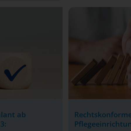
lant ab
Rechtskonforme
3:
Pflegeeinrichtu