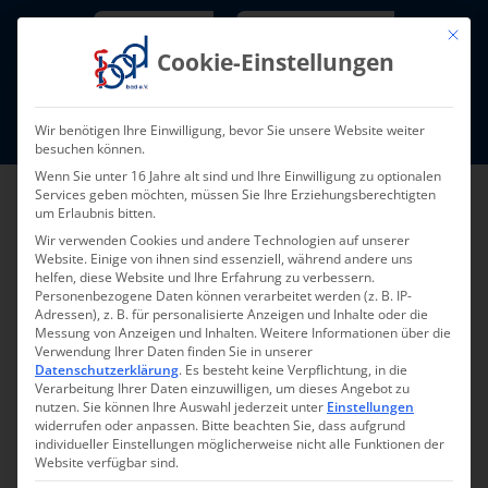
Skip
Newsletter
TarifNewsletter
Mit die
to
Cookie-Einstellungen
content
Mitglieder-Login
Wir benötigen Ihre Einwilligung, bevor Sie unsere Website weiter
Fort- und Weiterbildung I Termine
besuchen können.
Wenn Sie unter 16 Jahre alt sind und Ihre Einwilligung zu optionalen
Services geben möchten, müssen Sie Ihre Erziehungsberechtigten
um Erlaubnis bitten.
Wir verwenden Cookies und andere Technologien auf unserer
Website. Einige von ihnen sind essenziell, während andere uns
helfen, diese Website und Ihre Erfahrung zu verbessern.
Personenbezogene Daten können verarbeitet werden (z. B. IP-
Adressen), z. B. für personalisierte Anzeigen und Inhalte oder die
Messung von Anzeigen und Inhalten.
Weitere Informationen über die
Verwendung Ihrer Daten finden Sie in unserer
Zurück
Vor
Datenschutzerklärung
.
Es besteht keine Verpflichtung, in die
Verarbeitung Ihrer Daten einzuwilligen, um dieses Angebot zu
nutzen.
Sie können Ihre Auswahl jederzeit unter
Einstellungen
widerrufen oder anpassen.
Bitte beachten Sie, dass aufgrund
individueller Einstellungen möglicherweise nicht alle Funktionen der
Professionelles
Website verfügbar sind.