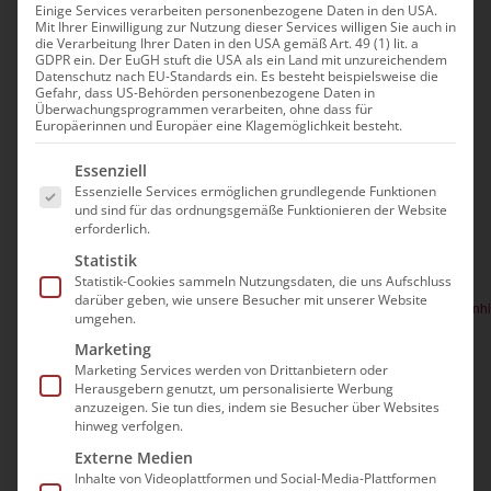
Belegungsmanagement
Einige Services verarbeiten personenbezogene Daten in den USA.
Mit Ihrer Einwilligung zur Nutzung dieser Services willigen Sie auch in
die Verarbeitung Ihrer Daten in den USA gemäß Art. 49 (1) lit. a
in der stationären
GDPR ein. Der EuGH stuft die USA als ein Land mit unzureichendem
Datenschutz nach EU-Standards ein. Es besteht beispielsweise die
Altenhilfe
Gefahr, dass US-Behörden personenbezogene Daten in
Überwachungsprogrammen verarbeiten, ohne dass für
Europäerinnen und Europäer eine Klagemöglichkeit besteht.
Veranstaltungen
Es folgt eine Liste der Service-Gruppen, für die e
Anstehend
Ver
Essenziell
Suche
Verans
Zusam
Essenzielle Services ermöglichen grundlegende Funktionen
Datum
Ans
und sind für das ordnungsgemäße Funktionieren der Website
Such-
erforderlich.
Nov. 2026
auswählen.
Nav
Statistik
und
9:00
16:00
-
Mi.
Statistik-Cookies sammeln Nutzungsdaten, die uns Aufschluss
11
Ansich
darüber geben, wie unsere Besucher mit unserer Website
Professionelles Belegungsmanagement in der stationären Altenhi
umgehen.
334,00€
Marketing
Marketing Services werden von Drittanbietern oder
Herausgebern genutzt, um personalisierte Werbung
anzuzeigen. Sie tun dies, indem sie Besucher über Websites
hinweg verfolgen.
Vorherige
Heute
Nächste
Externe Medien
Veranstaltungen
Veransta
Inhalte von Videoplattformen und Social-Media-Plattformen