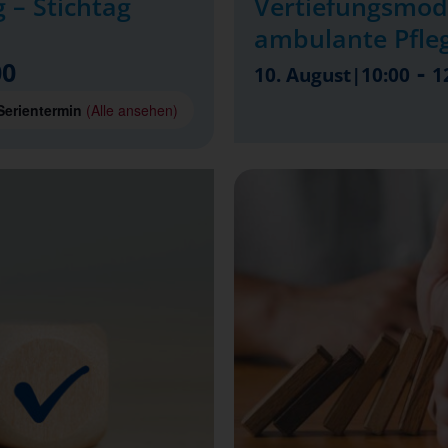
 – Stichtag
Vertiefungsmod
ambulante Pfle
00
-
10. August|10:00
1
Serientermin
(Alle ansehen)