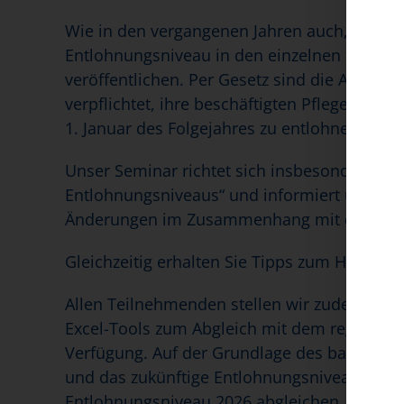
Wie in den vergangenen Jahren auch, sind di
Entlohnungsniveau in den einzelnen Bundesl
veröffentlichen. Per Gesetz sind die Anwend
verpflichtet, ihre beschäftigten Pflege- und
1. Januar des Folgejahres zu entlohnen.
Unser Seminar richtet sich insbesondere an
Entlohnungsniveaus“ und informiert über di
Änderungen im Zusammenhang mit der Tariftr
Gleichzeitig erhalten Sie Tipps zum Handlu
Allen Teilnehmenden stellen wir zudem die a
Excel-Tools zum Abgleich mit dem regional 
Verfügung. Auf der Grundlage des bad-Tools 
und das zukünftige Entlohnungsniveau erre
Entlohnungsniveau 2026 abgleichen. Eine Ein