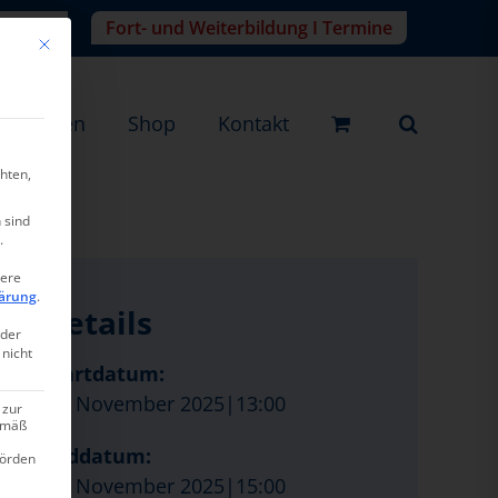
r-Login
Fort- und Weiterbildung I Termine
Mit diesem Button wird der Dialog geschlossen. Seine Funktionalität ist ide
eistungen
Shop
Kontakt
hten,
 sind
.
tere
ärung
.
Details
oder
 nicht
Startdatum:
17. November 2025|13:00
 zur
gemäß
Enddatum:
hörden
17. November 2025|15:00