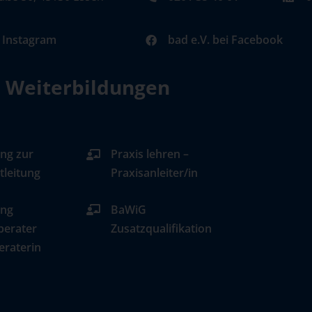
i Instagram
bad e.V. bei Facebook
d Weiterbildungen
ng zur
Praxis lehren –
tleitung
Praxisanleiter/in
ung
BaWiG
berater
Zusatzqualifikation
eraterin