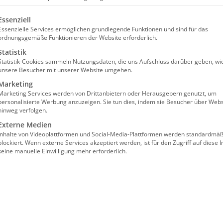
olgt eine Liste der Service-Gruppen, für die eine Einw
Essenziell
Essenzielle Services ermöglichen grundlegende Funktionen und sind für das
ordnungsgemäße Funktionieren der Website erforderlich.
Statistik
Statistik-Cookies sammeln Nutzungsdaten, die uns Aufschluss darüber geben, wi
unsere Besucher mit unserer Website umgehen.
ntlohnungsniveau 2026 –
Marketing
Marketing Services werden von Drittanbietern oder Herausgebern genutzt, um
pezifischen Fokus
personalisierte Werbung anzuzeigen. Sie tun dies, indem sie Besucher über Webs
hinweg verfolgen.
Externe Medien
Inhalte von Videoplattformen und Social-Media-Plattformen werden standardmäß
blockiert. Wenn externe Services akzeptiert werden, ist für den Zugriff auf diese I
keine manuelle Einwilligung mehr erforderlich.
egen der sogenannten Tariftreuepflicht. Daraus
räfte „tariflich“ entlohnen müssen. Neben der
nen sich die Pflegeeinrichtungen auch für die
ungsniveaus
entscheiden.