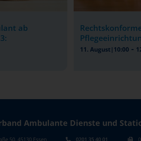
lant ab
Rechtskonforme
3:
Pflegeeinrichtu
-
11. August|10:00
1
band Ambulante Dienste und Station
aße 50, 45130 Essen
0201 35 40 01
0