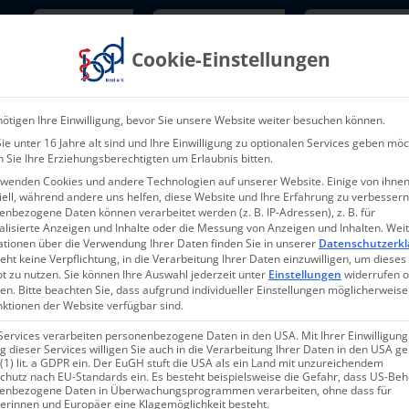
Newsletter
TarifNewsletter
Mitgliede
Cookie-Einstellungen
Über uns
Aktuelles & Presse
L
ötigen Ihre Einwilligung, bevor Sie unsere Website weiter besuchen können.
e unter 16 Jahre alt sind und Ihre Einwilligung zu optionalen Services geben möc
 Sie Ihre Erziehungsberechtigten um Erlaubnis bitten.
rwenden Cookies und andere Technologien auf unserer Website. Einige von ihnen
ell, während andere uns helfen, diese Website und Ihre Erfahrung zu verbessern
nbezogene Daten können verarbeitet werden (z. B. IP-Adressen), z. B. für
alisierte Anzeigen und Inhalte oder die Messung von Anzeigen und Inhalten.
Wei
ationen über die Verwendung Ihrer Daten finden Sie in unserer
Datenschutzerkl
eht keine Verpflichtung, in die Verarbeitung Ihrer Daten einzuwilligen, um dieses
t zu nutzen.
Sie können Ihre Auswahl jederzeit unter
Einstellungen
widerrufen 
en.
Bitte beachten Sie, dass aufgrund individueller Einstellungen möglicherweise
nktionen der Website verfügbar sind.
Services verarbeiten personenbezogene Daten in den USA. Mit Ihrer Einwilligung
 dieser Services willigen Sie auch in die Verarbeitung Ihrer Daten in den USA 
 (1) lit. a GDPR ein. Der EuGH stuft die USA als ein Land mit unzureichendem
chutz nach EU-Standards ein. Es besteht beispielsweise die Gefahr, dass US-Be
enbezogene Daten in Überwachungsprogrammen verarbeiten, ohne dass für
erinnen und Europäer eine Klagemöglichkeit besteht.