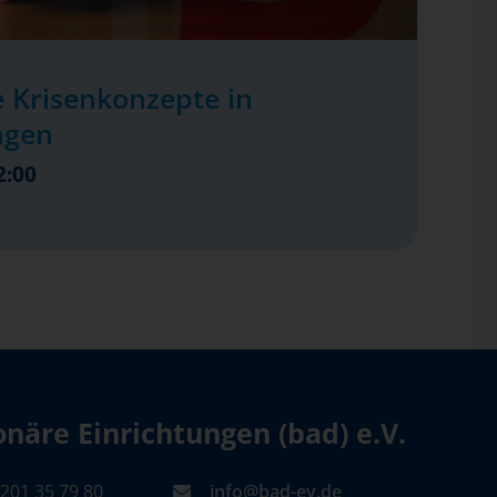
 Krisenkonzepte in
ngen
2:00
äre Einrichtungen (bad) e.V.
201 35 79 80
info@bad-ev.de