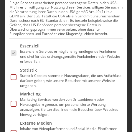
Einige Services verarbeiten personenbezogene Daten in den USA.
Mit Ihrer Einwilligung zur Nutzung dieser Services willigen Sie auch in
Analyse und Optimierung
die Verarbeitung Ihrer Daten in den USA gemäß Art. 49 (1) lit. a
GDPR ein. Der EuGH stuft die USA als ein Land mit unzureichendem
von Touren- und
Datenschutz nach EU-Standards ein. Es besteht beispielsweise die
Gefahr, dass US-Behörden personenbezogene Daten in
Dienstplanungen zur
Überwachungsprogrammen verarbeiten, ohne dass für
Europäerinnen und Europäer eine Klagemöglichkeit besteht.
Steigerung der Effizienz
Es folgt eine Liste der Service-Gruppen, für die e
Essenziell
20. August|11:00 - 18:30
Essenzielle Services ermöglichen grundlegende Funktionen
und sind für das ordnungsgemäße Funktionieren der Website
erforderlich.
Statistik
Statistik-Cookies sammeln Nutzungsdaten, die uns Aufschluss
darüber geben, wie unsere Besucher mit unserer Website
umgehen.
Die Teilnahme an der
Marketing
Marketing Services werden von Drittanbietern oder
Veranstaltung erfolgt im Wege
Herausgebern genutzt, um personalisierte Werbung
einer “Präsenz im digitalen
anzuzeigen. Sie tun dies, indem sie Besucher über Websites
hinweg verfolgen.
Raum”. Es wird mit dem Video-
Externe Medien
Konferenzprogramm GoToMeeting
Inhalte von Videoplattformen und Social-Media-Plattformen