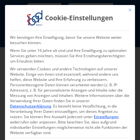
Skip
Newsletter
TarifNewsletter
Mit die
to
Cookie-Einstellungen
content
Mitglieder-Login
Wir benötigen Ihre Einwilligung, bevor Sie unsere Website weiter
Fort- und Weiterbildung I Termine
besuchen können.
Wenn Sie unter 16 Jahre alt sind und Ihre Einwilligung zu optionalen
Services geben möchten, müssen Sie Ihre Erziehungsberechtigten
um Erlaubnis bitten.
Wir verwenden Cookies und andere Technologien auf unserer
Website. Einige von ihnen sind essenziell, während andere uns
helfen, diese Website und Ihre Erfahrung zu verbessern.
Personenbezogene Daten können verarbeitet werden (z. B. IP-
Adressen), z. B. für personalisierte Anzeigen und Inhalte oder die
Messung von Anzeigen und Inhalten.
Weitere Informationen über die
Verwendung Ihrer Daten finden Sie in unserer
Zurück zur Übersicht
Datenschutzerklärung
.
Es besteht keine Verpflichtung, in die
Verarbeitung Ihrer Daten einzuwilligen, um dieses Angebot zu
nutzen.
Sie können Ihre Auswahl jederzeit unter
Einstellungen
widerrufen oder anpassen.
Bitte beachten Sie, dass aufgrund
individueller Einstellungen möglicherweise nicht alle Funktionen der
Website verfügbar sind.