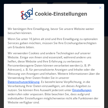
Skip
Newsletter
TarifNewsletter
Mit die
to
Cookie-Einstellungen
content
Mitglieder-Login
Wir benötigen Ihre Einwilligung, bevor Sie unsere Website weiter
Fort- und Weiterbildung I Termine
besuchen können.
Wenn Sie unter 16 Jahre alt sind und Ihre Einwilligung zu optionalen
Services geben möchten, müssen Sie Ihre Erziehungsberechtigten
um Erlaubnis bitten.
Wir verwenden Cookies und andere Technologien auf unserer
Website. Einige von ihnen sind essenziell, während andere uns
helfen, diese Website und Ihre Erfahrung zu verbessern.
Personenbezogene Daten können verarbeitet werden (z. B. IP-
Adressen), z. B. für personalisierte Anzeigen und Inhalte oder die
Messung von Anzeigen und Inhalten.
Weitere Informationen über die
Verwendung Ihrer Daten finden Sie in unserer
Zurück zur Übersicht
Datenschutzerklärung
.
Es besteht keine Verpflichtung, in die
Verarbeitung Ihrer Daten einzuwilligen, um dieses Angebot zu
nutzen.
Sie können Ihre Auswahl jederzeit unter
Einstellungen
widerrufen oder anpassen.
Bitte beachten Sie, dass aufgrund
individueller Einstellungen möglicherweise nicht alle Funktionen der
Website verfügbar sind.