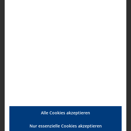
114,00 € pro Person
Unser Termin
09.12.2026, 10.00 – 12.00 Uhr
Anmeldung
Details
Startdatum:
9. Dezember|10:00
Enddatum:
9. Dezember|12:00
Alle Cookies akzeptieren
Serien:
Nur essenzielle Cookies akzeptieren