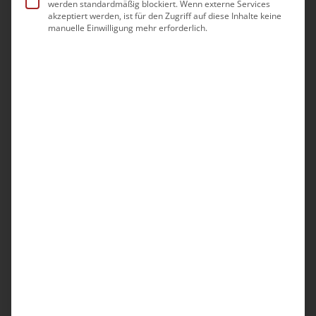
werden standardmäßig blockiert. Wenn externe Services
Konferenzprogramm GoToMeeting
akzeptiert werden, ist für den Zugriff auf diese Inhalte keine
manuelle Einwilligung mehr erforderlich.
gearbeitet.
Eine berücksichtigungsfähige
Teilnahme ist nur gegeben, wenn
Sie mit Bild und Ton (Webcam &
Mikrofon) zugeschaltet sind.
Zu
den technischen
Voraussetzungen
.
Krisen erkennen,
verstehen und
rechtzeitig handeln
Krisen können jedes Unternehmen treffen –
ob durch wirtschaftliche Einbrüche,