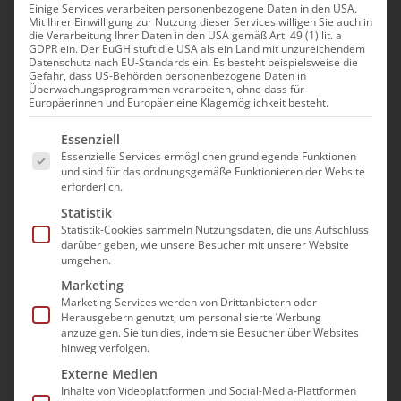
Einige Services verarbeiten personenbezogene Daten in den USA.
Mit Ihrer Einwilligung zur Nutzung dieser Services willigen Sie auch in
Bevor’s brennt –
die Verarbeitung Ihrer Daten in den USA gemäß Art. 49 (1) lit. a
GDPR ein. Der EuGH stuft die USA als ein Land mit unzureichendem
Wirtschaftliche
Datenschutz nach EU-Standards ein. Es besteht beispielsweise die
Gefahr, dass US-Behörden personenbezogene Daten in
Vitalzeichen früh erkennen,
Überwachungsprogrammen verarbeiten, ohne dass für
Europäerinnen und Europäer eine Klagemöglichkeit besteht.
klug handeln, sicher führen
Es folgt eine Liste der Service-Gruppen, für die e
Essenziell
9. Dezember|10:00 - 12:00
Essenzielle Services ermöglichen grundlegende Funktionen
und sind für das ordnungsgemäße Funktionieren der Website
Serientermin
(Alle ansehen)
erforderlich.
Statistik
Statistik-Cookies sammeln Nutzungsdaten, die uns Aufschluss
darüber geben, wie unsere Besucher mit unserer Website
umgehen.
Marketing
Marketing Services werden von Drittanbietern oder
Herausgebern genutzt, um personalisierte Werbung
Die Teilnahme an der
anzuzeigen. Sie tun dies, indem sie Besucher über Websites
Veranstaltung erfolgt im Wege
hinweg verfolgen.
einer “Präsenz im digitalen
Externe Medien
Raum”. Es wird mit dem Video-
Inhalte von Videoplattformen und Social-Media-Plattformen