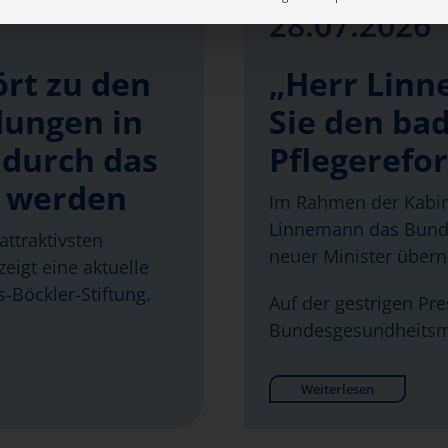
28.07.2026
ört zu den
„Herr Linn
dungen in
Sie den bad
 durch das
Pflegerefo
t werden
Im Rahmen der Kabin
Linnemann das Bunde
attraktivsten
neuer Minister über
eigt eine aktuelle
-Böckler-Stiftung.
Auf der gestrigen Pr
Bundesgesundheitsm
Weiterlesen