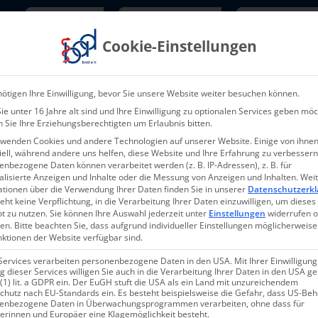
Newsletter
TarifNewsletter
Mitgliede
Cookie-Einstellungen
Über uns
Aktuelles & Presse
L
ötigen Ihre Einwilligung, bevor Sie unsere Website weiter besuchen können.
e unter 16 Jahre alt sind und Ihre Einwilligung zu optionalen Services geben möc
 Sie Ihre Erziehungsberechtigten um Erlaubnis bitten.
rwenden Cookies und andere Technologien auf unserer Website. Einige von ihnen
ell, während andere uns helfen, diese Website und Ihre Erfahrung zu verbessern
nbezogene Daten können verarbeitet werden (z. B. IP-Adressen), z. B. für
alisierte Anzeigen und Inhalte oder die Messung von Anzeigen und Inhalten.
Wei
07-2026 – 25.02.202
ationen über die Verwendung Ihrer Daten finden Sie in unserer
Datenschutzerkl
eht keine Verpflichtung, in die Verarbeitung Ihrer Daten einzuwilligen, um dieses
t zu nutzen.
Sie können Ihre Auswahl jederzeit unter
Einstellungen
widerrufen 
en.
Bitte beachten Sie, dass aufgrund individueller Einstellungen möglicherweise
nktionen der Website verfügbar sind.
Services verarbeiten personenbezogene Daten in den USA. Mit Ihrer Einwilligung
 dieser Services willigen Sie auch in die Verarbeitung Ihrer Daten in den USA 
 (1) lit. a GDPR ein. Der EuGH stuft die USA als ein Land mit unzureichendem
chutz nach EU-Standards ein. Es besteht beispielsweise die Gefahr, dass US-Be
enbezogene Daten in Überwachungsprogrammen verarbeiten, ohne dass für
nterpretation: TI-Urteil der 
erinnen und Europäer eine Klagemöglichkeit besteht.