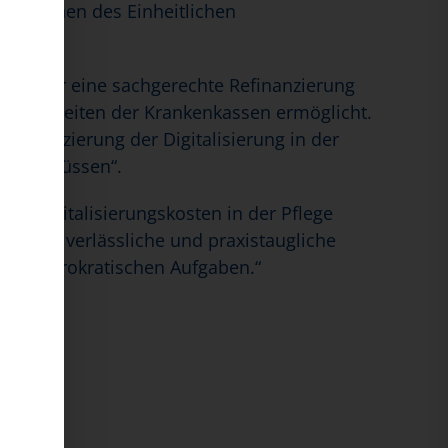
Positionen des Einheitlichen
nnen aber eine sachgerechte Refinanzierung
uch auf Seiten der Krankenkassen ermöglicht.
 Finanzierung der Digitalisierung in der
 sein müssen“.
er Digitalisierungskosten in der Pflege
wir die verlässliche und praxistaugliche
enden bürokratischen Aufgaben.“