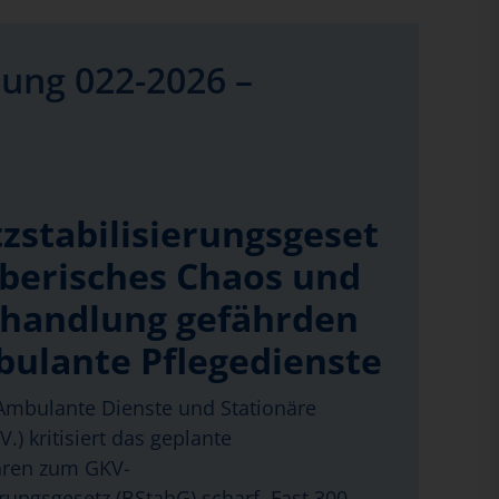
ung 022-2026 –
zstabilisierungsgeset
eberisches Chaos und
handlung gefährden
bulante Pflegedienste
mbulante Dienste und Stationäre
.) kritisiert das geplante
hren zum GKV-
erungsgesetz (BStabG) scharf. Fast 300