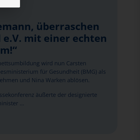
emann, überraschen
 e.V. mit einer echten
rm!“
ettsumbildung wird nun Carsten
sministerium für Gesundheit (BMG) als
nehmen und Nina Warken ablösen.
essekonferenz äußerte der designierte
inister …