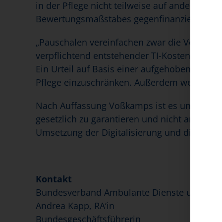
in der Pflege nicht teilweise auf anderem We
Bewertungsmaßstabes gegenfinanziert. So etw
„Pauschalen vereinfachen zwar die Verwaltun
verpflichtend entstehender TI-Kosten nicht e
Ein Urteil auf Basis einer aufgehobenen Nor
Pflege einzuschränken. Außerdem weist das 
Nach Auffassung Voßkamps ist es unumgänglic
gesetzlich zu garantieren und nicht an ärztl
Umsetzung der Digitalisierung und die dring
Kontakt
Bundesverband Ambulante Dienste und Statio
Andrea Kapp, RA‘in
Bundesgeschäftsführerin