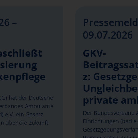
26 –
Pressemeld
09.07.2026
eschließt
GKV-
isierung
Beitragssat
kenpflege
z: Gesetzg
Ungleichbe
private am
abG) hat der Deutsche
verbandes Ambulante
Der Bundesverband A
) e.V. ein Gesetz
Einrichtungen (bad e.V
en über die Zukunft
Gesetzgebungsverfa
Beitragssatzstabilisi