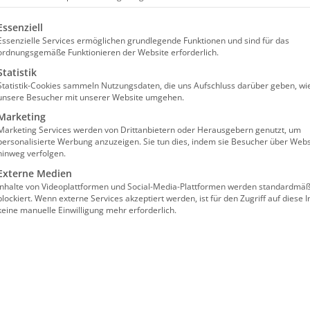
olgt eine Liste der Service-Gruppen, für die eine Einw
Essenziell
Essenzielle Services ermöglichen grundlegende Funktionen und sind für das
rteil des Landessozialgerichts Baden-Württemberg (Az.
ordnungsgemäße Funktionieren der Website erforderlich.
assenärztliche Vereinigung geklagt hatte, weil die TI
Statistik
Statistik-Cookies sammeln Nutzungsdaten, die uns Aufschluss darüber geben, wi
dass die
damalige
Rechtslage keinen Anspruch auf vol
unsere Besucher mit unserer Website umgehen.
Marketing
Marketing Services werden von Drittanbietern oder Herausgebern genutzt, um
ewertet einen Sachverhalt nach der Gesetzeslage v
personalisierte Werbung anzuzeigen. Sie tun dies, indem sie Besucher über Webs
hinweg verfolgen.
 SGB V a.F.), die heute nicht mehr gelten.
Externe Medien
Inhalte von Videoplattformen und Social-Media-Plattformen werden standardmäß
gitalisierungsbeauftragter des Bundesverband Ambul
blockiert. Wenn externe Services akzeptiert werden, ist für den Zugriff auf diese I
 hin, dass dieses Urteil nicht auf die aktuelle Gesetz
keine manuelle Einwilligung mehr erforderlich.
sgleich der Kosten‘ vorsieht und damit eine deutlich st
sregelungen.“
ge Finanzierungsstruktur“ so Voßkamp: „Die
TI-Finanzi
2 des Bundesmantelvertrags der Ärzte. Anders als im 