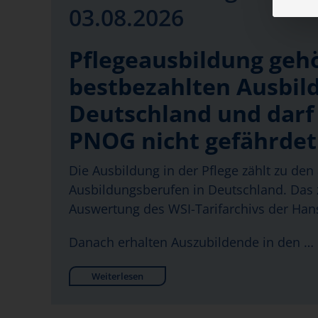
03.08.2026
Pflegeausbildung geh
bestbezahlten Ausbil
Deutschland und darf
PNOG nicht gefährde
Die Ausbildung in der Pflege zählt zu den 
Ausbildungsberufen in Deutschland. Das z
Auswertung des WSI-Tarifarchivs der Hans
Danach erhalten Auszubildende in den …
Weiterlesen