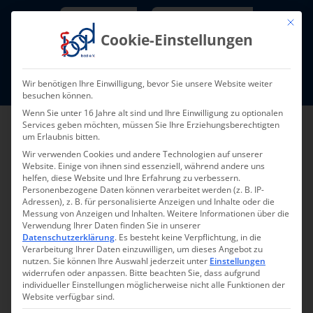
Skip
Newsletter
TarifNewsletter
Mit die
to
Cookie-Einstellungen
content
Mitglieder-Login
Wir benötigen Ihre Einwilligung, bevor Sie unsere Website weiter
Fort- und Weiterbildung I Termine
besuchen können.
Wenn Sie unter 16 Jahre alt sind und Ihre Einwilligung zu optionalen
Services geben möchten, müssen Sie Ihre Erziehungsberechtigten
um Erlaubnis bitten.
Wir verwenden Cookies und andere Technologien auf unserer
Website. Einige von ihnen sind essenziell, während andere uns
helfen, diese Website und Ihre Erfahrung zu verbessern.
Personenbezogene Daten können verarbeitet werden (z. B. IP-
Adressen), z. B. für personalisierte Anzeigen und Inhalte oder die
Messung von Anzeigen und Inhalten.
Weitere Informationen über die
Verwendung Ihrer Daten finden Sie in unserer
Datenschutzerklärung
.
Es besteht keine Verpflichtung, in die
Pressemeldung 031-
Verarbeitung Ihrer Daten einzuwilligen, um dieses Angebot zu
nutzen.
Sie können Ihre Auswahl jederzeit unter
Einstellungen
2025 – 21.11.2025
widerrufen oder anpassen.
Bitte beachten Sie, dass aufgrund
individueller Einstellungen möglicherweise nicht alle Funktionen der
Website verfügbar sind.