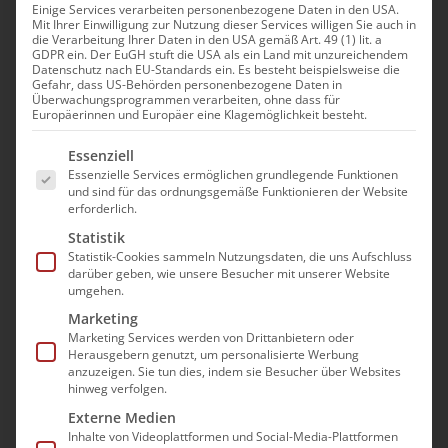
Einige Services verarbeiten personenbezogene Daten in den USA.
Mit Ihrer Einwilligung zur Nutzung dieser Services willigen Sie auch in
die Verarbeitung Ihrer Daten in den USA gemäß Art. 49 (1) lit. a
GDPR ein. Der EuGH stuft die USA als ein Land mit unzureichendem
Datenschutz nach EU-Standards ein. Es besteht beispielsweise die
Gefahr, dass US-Behörden personenbezogene Daten in
bad e.V.:
Überwachungsprogrammen verarbeiten, ohne dass für
Europäerinnen und Europäer eine Klagemöglichkeit besteht.
Pflegeversicherung
Es folgt eine Liste der Service-Gruppen, für die e
Essenziell
braucht grundlegende
Essenzielle Services ermöglichen grundlegende Funktionen
und sind für das ordnungsgemäße Funktionieren der Website
Reform statt politischer
erforderlich.
Flickschusterei
Statistik
Statistik-Cookies sammeln Nutzungsdaten, die uns Aufschluss
darüber geben, wie unsere Besucher mit unserer Website
Das jüngste Trendbarometer Sozial- und
umgehen.
Gesundheitswirtschaft der Sozialbank
Marketing
bestätigt die anhaltende Verunsicherung, die
Marketing Services werden von Drittanbietern oder
Herausgebern genutzt, um personalisierte Werbung
in der Pflege spürbar ist. Eine überwältigende
anzuzeigen. Sie tun dies, indem sie Besucher über Websites
Mehrheit der Befragten (93 %) bezeichnet die
hinweg verfolgen.
geplanten Maßnahmen der Bundesregierung
Externe Medien
Inhalte von Videoplattformen und Social-Media-Plattformen
zur Pflegefinanzierung als „(eher)