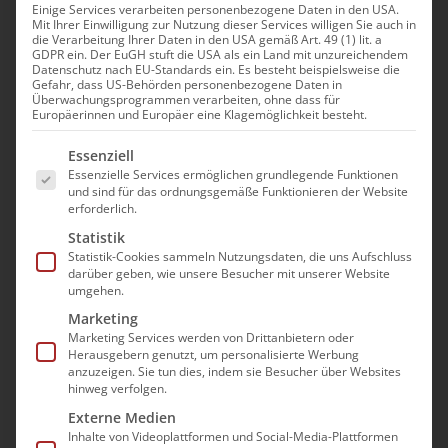
Einige Services verarbeiten personenbezogene Daten in den USA.
Veranstaltungen
Mit Ihrer Einwilligung zur Nutzung dieser Services willigen Sie auch in
die Verarbeitung Ihrer Daten in den USA gemäß Art. 49 (1) lit. a
Es wurden keine Ergebnisse gefunden.
Hinweis
GDPR ein. Der EuGH stuft die USA als ein Land mit unzureichendem
Datenschutz nach EU-Standards ein. Es besteht beispielsweise die
Gefahr, dass US-Behörden personenbezogene Daten in
Anstehende
Ver
Überwachungsprogrammen verarbeiten, ohne dass für
Suche
Verans
Europäerinnen und Europäer eine Klagemöglichkeit besteht.
Zusam
Datum
Ans
Es folgt eine Liste der Service-Gruppen, für die e
Such-
Essenziell
auswählen.
Nav
Essenzielle Services ermöglichen grundlegende Funktionen
Veranstaltungen
Vorherige
Heute
Nächste
und
und sind für das ordnungsgemäße Funktionieren der Website
Veransta
erforderlich.
Ansich
Statistik
Kalender abonnieren
Statistik-Cookies sammeln Nutzungsdaten, die uns Aufschluss
darüber geben, wie unsere Besucher mit unserer Website
umgehen.
Marketing
Marketing Services werden von Drittanbietern oder
Herausgebern genutzt, um personalisierte Werbung
anzuzeigen. Sie tun dies, indem sie Besucher über Websites
hinweg verfolgen.
Externe Medien
Inhalte von Videoplattformen und Social-Media-Plattformen