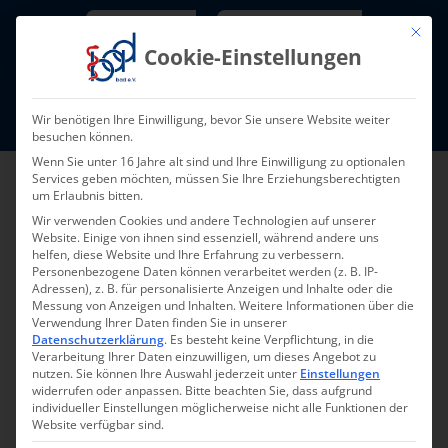
Skip
Newsletter
TarifNewsletter
Mit die
to
Cookie-Einstellungen
content
Mitglieder-Login
Wir benötigen Ihre Einwilligung, bevor Sie unsere Website weiter
Fort- und Weiterbildung I Termine
besuchen können.
Wenn Sie unter 16 Jahre alt sind und Ihre Einwilligung zu optionalen
Services geben möchten, müssen Sie Ihre Erziehungsberechtigten
um Erlaubnis bitten.
Wir verwenden Cookies und andere Technologien auf unserer
Website. Einige von ihnen sind essenziell, während andere uns
helfen, diese Website und Ihre Erfahrung zu verbessern.
Personenbezogene Daten können verarbeitet werden (z. B. IP-
Adressen), z. B. für personalisierte Anzeigen und Inhalte oder die
Messung von Anzeigen und Inhalten.
Weitere Informationen über die
Verwendung Ihrer Daten finden Sie in unserer
Zurück
Vor
Datenschutzerklärung
.
Es besteht keine Verpflichtung, in die
Verarbeitung Ihrer Daten einzuwilligen, um dieses Angebot zu
nutzen.
Sie können Ihre Auswahl jederzeit unter
Einstellungen
widerrufen oder anpassen.
Bitte beachten Sie, dass aufgrund
individueller Einstellungen möglicherweise nicht alle Funktionen der
Mitgliederversammlung
Website verfügbar sind.