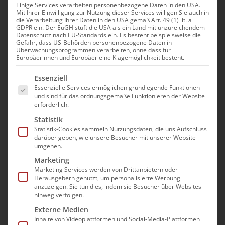
Einige Services verarbeiten personenbezogene Daten in den USA.
Mit Ihrer Einwilligung zur Nutzung dieser Services willigen Sie auch in
Basismodul Arbeitsrecht –
die Verarbeitung Ihrer Daten in den USA gemäß Art. 49 (1) lit. a
GDPR ein. Der EuGH stuft die USA als ein Land mit unzureichendem
Das müssen Sie als
Datenschutz nach EU-Standards ein. Es besteht beispielsweise die
Gefahr, dass US-Behörden personenbezogene Daten in
Arbeitgeber wissen
Überwachungsprogrammen verarbeiten, ohne dass für
Europäerinnen und Europäer eine Klagemöglichkeit besteht.
13. August|10:00 - 13:00
Es folgt eine Liste der Service-Gruppen, für die e
Essenziell
Essenzielle Services ermöglichen grundlegende Funktionen
und sind für das ordnungsgemäße Funktionieren der Website
erforderlich.
Statistik
Als Unternehmer, der Mitarbeiter beschäftigt,
Statistik-Cookies sammeln Nutzungsdaten, die uns Aufschluss
müssen Sie zwangsläufig arbeitsrechtliche
darüber geben, wie unsere Besucher mit unserer Website
umgehen.
Entscheidungen treffen. Vom Abschluss eines
Marketing
Arbeitsvertrages, über das laufende
Marketing Services werden von Drittanbietern oder
Arbeitsverhältnis bis hin zur Kündigung gibt
Herausgebern genutzt, um personalisierte Werbung
anzuzeigen. Sie tun dies, indem sie Besucher über Websites
es unendlich viele Fallkonstellationen, welche
hinweg verfolgen.
im Alltag immer wieder zu Fragestellungen
Externe Medien
sowie Unklarheiten führen.
Inhalte von Videoplattformen und Social-Media-Plattformen