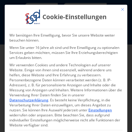
Skip
Newsletter
TarifNewsletter
Mit die
to
Cookie-Einstellungen
content
Mitglieder-Login
Wir benötigen Ihre Einwilligung, bevor Sie unsere Website weiter
Fort- und Weiterbildung I Termine
besuchen können.
Wenn Sie unter 16 Jahre alt sind und Ihre Einwilligung zu optionalen
Services geben möchten, müssen Sie Ihre Erziehungsberechtigten
um Erlaubnis bitten.
Wir verwenden Cookies und andere Technologien auf unserer
Website. Einige von ihnen sind essenziell, während andere uns
helfen, diese Website und Ihre Erfahrung zu verbessern.
Personenbezogene Daten können verarbeitet werden (z. B. IP-
Adressen), z. B. für personalisierte Anzeigen und Inhalte oder die
Messung von Anzeigen und Inhalten.
Weitere Informationen über die
Verwendung Ihrer Daten finden Sie in unserer
Zurück zur Übersicht
Datenschutzerklärung
.
Es besteht keine Verpflichtung, in die
Verarbeitung Ihrer Daten einzuwilligen, um dieses Angebot zu
nutzen.
Sie können Ihre Auswahl jederzeit unter
Einstellungen
widerrufen oder anpassen.
Bitte beachten Sie, dass aufgrund
individueller Einstellungen möglicherweise nicht alle Funktionen der
Website verfügbar sind.