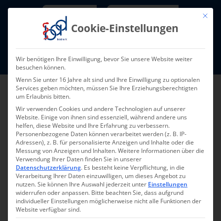
Skip
Newsletter
TarifNewsletter
Mit die
to
Cookie-Einstellungen
content
Mitglieder-Login
Wir benötigen Ihre Einwilligung, bevor Sie unsere Website weiter
Fort- und Weiterbildung I Termine
besuchen können.
Wenn Sie unter 16 Jahre alt sind und Ihre Einwilligung zu optionalen
Services geben möchten, müssen Sie Ihre Erziehungsberechtigten
um Erlaubnis bitten.
Wir verwenden Cookies und andere Technologien auf unserer
Website. Einige von ihnen sind essenziell, während andere uns
helfen, diese Website und Ihre Erfahrung zu verbessern.
Personenbezogene Daten können verarbeitet werden (z. B. IP-
Adressen), z. B. für personalisierte Anzeigen und Inhalte oder die
Messung von Anzeigen und Inhalten.
Weitere Informationen über die
Verwendung Ihrer Daten finden Sie in unserer
Zurück zur Übersicht
Datenschutzerklärung
.
Es besteht keine Verpflichtung, in die
Verarbeitung Ihrer Daten einzuwilligen, um dieses Angebot zu
nutzen.
Sie können Ihre Auswahl jederzeit unter
Einstellungen
widerrufen oder anpassen.
Bitte beachten Sie, dass aufgrund
individueller Einstellungen möglicherweise nicht alle Funktionen der
Website verfügbar sind.