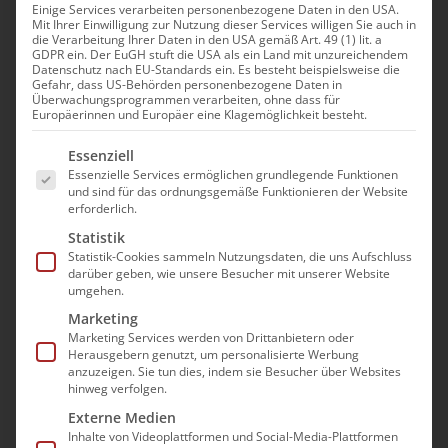
Einige Services verarbeiten personenbezogene Daten in den USA.
Mit Ihrer Einwilligung zur Nutzung dieser Services willigen Sie auch in
Vertiefungsmodul II
die Verarbeitung Ihrer Daten in den USA gemäß Art. 49 (1) lit. a
GDPR ein. Der EuGH stuft die USA als ein Land mit unzureichendem
Arbeitsrecht – Beendigung
Datenschutz nach EU-Standards ein. Es besteht beispielsweise die
Gefahr, dass US-Behörden personenbezogene Daten in
des Arbeitsverhältnisses
Überwachungsprogrammen verarbeiten, ohne dass für
Europäerinnen und Europäer eine Klagemöglichkeit besteht.
30. September|11:00 - 13:00
Es folgt eine Liste der Service-Gruppen, für die e
Essenziell
Essenzielle Services ermöglichen grundlegende Funktionen
und sind für das ordnungsgemäße Funktionieren der Website
erforderlich.
Statistik
Sie möchten einem Mitarbeiter kündigen? Ein
Statistik-Cookies sammeln Nutzungsdaten, die uns Aufschluss
Mitarbeiter wehrt sich gegen eine
darüber geben, wie unsere Besucher mit unserer Website
umgehen.
ausgesprochene Kündigung? Sie finden die
Marketing
Kündigung eines Mitarbeiters in der
Marketing Services werden von Drittanbietern oder
Tagespost vor oder erhalten diese per E-Mail
Herausgebern genutzt, um personalisierte Werbung
anzuzeigen. Sie tun dies, indem sie Besucher über Websites
oder WhatsApp?
hinweg verfolgen.
Externe Medien
Gerade im Zusammenhang mit der
Inhalte von Videoplattformen und Social-Media-Plattformen