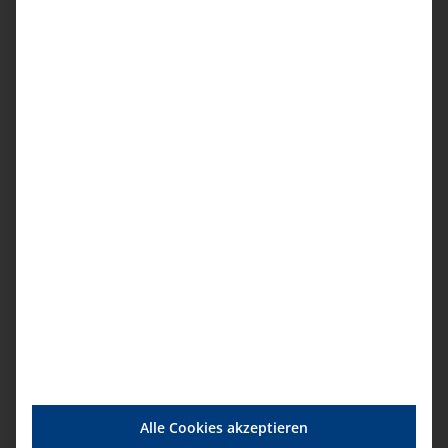
16.12.2026, 16.00 – 17.00 Uhr
Thema offen
Anmeldung
Für dieses Format ist keine
Teilnahmebescheinigung/kein
Zertifikat vorgesehen.
Details
Startdatum:
Alle Cookies akzeptieren
27. August|16:00