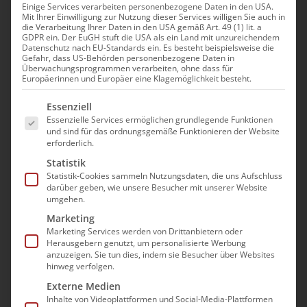
Einige Services verarbeiten personenbezogene Daten in den USA.
Mit Ihrer Einwilligung zur Nutzung dieser Services willigen Sie auch in
Die aktuelle bad-
die Verarbeitung Ihrer Daten in den USA gemäß Art. 49 (1) lit. a
GDPR ein. Der EuGH stuft die USA als ein Land mit unzureichendem
Pflegestunde
Datenschutz nach EU-Standards ein. Es besteht beispielsweise die
Gefahr, dass US-Behörden personenbezogene Daten in
Überwachungsprogrammen verarbeiten, ohne dass für
27. August|16:00 - 17:00
Europäerinnen und Europäer eine Klagemöglichkeit besteht.
Serientermin
(Alle ansehen)
Es folgt eine Liste der Service-Gruppen, für die e
Essenziell
Essenzielle Services ermöglichen grundlegende Funktionen
und sind für das ordnungsgemäße Funktionieren der Website
erforderlich.
Statistik
In der Veranstaltungsreihe „Die aktuellen bad-
Statistik-Cookies sammeln Nutzungsdaten, die uns Aufschluss
Pflegestunde“ werden monatlich Themen der
darüber geben, wie unsere Besucher mit unserer Website
umgehen.
Pflege-Branche, die Pflegeeinrichtungen
Marketing
gerade bewegen, vom Justiziar des bad e.V. in
Marketing Services werden von Drittanbietern oder
kompakter Form vorgestellt, erläutert und
Herausgebern genutzt, um personalisierte Werbung
anzuzeigen. Sie tun dies, indem sie Besucher über Websites
diskutiert, um die Teilnehmer*innen
hinweg verfolgen.
praxisnah über anstehende
Externe Medien
Herausforderungen und neue rechtliche
Inhalte von Videoplattformen und Social-Media-Plattformen