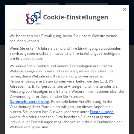
Skip
Newsletter
TarifNewsletter
Mit die
to
Cookie-Einstellungen
content
Mitglieder-Login
Wir benötigen Ihre Einwilligung, bevor Sie unsere Website weiter
Fort- und Weiterbildung I Termine
besuchen können.
Wenn Sie unter 16 Jahre alt sind und Ihre Einwilligung zu optionalen
Services geben möchten, müssen Sie Ihre Erziehungsberechtigten
um Erlaubnis bitten.
Wir verwenden Cookies und andere Technologien auf unserer
Website. Einige von ihnen sind essenziell, während andere uns
helfen, diese Website und Ihre Erfahrung zu verbessern.
Personenbezogene Daten können verarbeitet werden (z. B. IP-
Adressen), z. B. für personalisierte Anzeigen und Inhalte oder die
Messung von Anzeigen und Inhalten.
Weitere Informationen über die
Verwendung Ihrer Daten finden Sie in unserer
Zurück zur Übersicht
Datenschutzerklärung
.
Es besteht keine Verpflichtung, in die
Verarbeitung Ihrer Daten einzuwilligen, um dieses Angebot zu
nutzen.
Sie können Ihre Auswahl jederzeit unter
Einstellungen
widerrufen oder anpassen.
Bitte beachten Sie, dass aufgrund
individueller Einstellungen möglicherweise nicht alle Funktionen der
Website verfügbar sind.