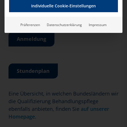
Individuelle Cookie-Einstellungen
Regulär
944,00 € pro Person
Präferenzen
Datenschutzerklärung
Impressum
Anmeldung
Stundenplan
Eine Übersicht, in welchen Bundesländern wir
die Qualifizierung Behandlungspflege
ebenfalls anbieten, finden Sie
auf unserer
Homepage
.