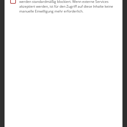
werden standardmäßig blockiert. Wenn externe Services
Teilnahme ist nur gegeben, wenn
akzeptiert werden, ist für den Zugriff auf diese Inhalte keine
Sie mit Bild und Ton (Webcam &
manuelle Einwilligung mehr erforderlich.
Mikrofon) zugeschaltet sind.
Zu
den technischen
Voraussetzungen
.
Starttermin: 01.09.2026
Umfang: 48 Stunden
Direkt zur Anmeldung
Stundenplan