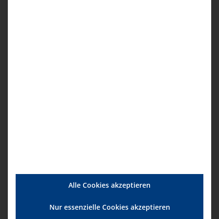
fachlichen Anforderungen entsprechen (z.B.
B2-Sprachniveau Deutsch). Vor der ersten
Leistungserbringung müssen eingesetzte
HKP-Assistenzkräfte nachweislich von der
verantwortlichen Pflegefachkraft in die
jeweilige Situation vor Ort eingewiesen
werden.
Zielgruppe
Pflegekräfte / Pflegehilfskräfte, die leichte
behandlungspflegerische Tätigkeiten
übernehmen wollen
Beitrag
Alle Cookies akzeptieren
Mitglieder
Nur essenzielle Cookies akzeptieren
754,00 € pro Person