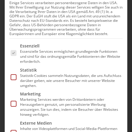
Einige Services verarbeiten personenbezogene Daten in den USA.
Mit Ihrer Einwilligung zur Nutzung dieser Services willigen Sie auch in
Qualifizierung zur HKP-
die Verarbeitung Ihrer Daten in den USA gemäß Art. 49 (1) lit. a
GDPR ein. Der EuGH stuft die USA als ein Land mit unzureichendem
Assistenzkraft (Hamburg)
Datenschutz nach EU-Standards ein. Es besteht beispielsweise die
Gefahr, dass US-Behörden personenbezogene Daten in
Überwachungsprogrammen verarbeiten, ohne dass für
1. September|8:30 - 13:30
Europäerinnen und Europäer eine Klagemöglichkeit besteht.
Es folgt eine Liste der Service-Gruppen, für die e
Essenziell
Essenzielle Services ermöglichen grundlegende Funktionen
und sind für das ordnungsgemäße Funktionieren der Website
erforderlich.
Statistik
Statistik-Cookies sammeln Nutzungsdaten, die uns Aufschluss
Die Teilnahme an der
darüber geben, wie unsere Besucher mit unserer Website
umgehen.
Veranstaltung erfolgt im Wege
Marketing
einer “Präsenz im digitalen
Marketing Services werden von Drittanbietern oder
Raum”. Es wird mit dem Video-
Herausgebern genutzt, um personalisierte Werbung
anzuzeigen. Sie tun dies, indem sie Besucher über Websites
Konferenzprogramm GoToMeeting
hinweg verfolgen.
gearbeitet.
Externe Medien
Eine berücksichtigungsfähige
Inhalte von Videoplattformen und Social-Media-Plattformen