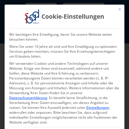
Skip
Newsletter
TarifNewsletter
Mit die
to
Cookie-Einstellungen
content
Mitglieder-Login
Wir benötigen Ihre Einwilligung, bevor Sie unsere Website weiter
Fort- und Weiterbildung I Termine
besuchen können.
Wenn Sie unter 16 Jahre alt sind und Ihre Einwilligung zu optionalen
Services geben möchten, müssen Sie Ihre Erziehungsberechtigten
um Erlaubnis bitten.
Wir verwenden Cookies und andere Technologien auf unserer
Website. Einige von ihnen sind essenziell, während andere uns
helfen, diese Website und Ihre Erfahrung zu verbessern.
Personenbezogene Daten können verarbeitet werden (z. B. IP-
Adressen), z. B. für personalisierte Anzeigen und Inhalte oder die
Messung von Anzeigen und Inhalten.
Weitere Informationen über die
Verwendung Ihrer Daten finden Sie in unserer
Zurück zur Übersicht
Datenschutzerklärung
.
Es besteht keine Verpflichtung, in die
Verarbeitung Ihrer Daten einzuwilligen, um dieses Angebot zu
nutzen.
Sie können Ihre Auswahl jederzeit unter
Einstellungen
widerrufen oder anpassen.
Bitte beachten Sie, dass aufgrund
individueller Einstellungen möglicherweise nicht alle Funktionen der
Website verfügbar sind.