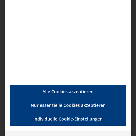
Details
Startdatum:
8. Oktober|13:00
Enddatum:
8. Oktober|17:00
Serien:
Psychische Erkrankungen im Alter –
Depressionen und Angststörungen
Alle Cookies akzeptieren
Veranstaltungsort
Nur essenzielle Cookies akzeptieren
GoToMeeting
Individuelle Cookie-Einstellungen
Veranstalter