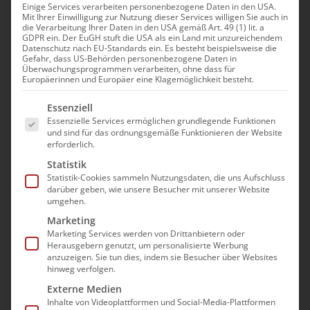
Einige Services verarbeiten personenbezogene Daten in den USA.
Mit Ihrer Einwilligung zur Nutzung dieser Services willigen Sie auch in
Psychische Erkrankungen
die Verarbeitung Ihrer Daten in den USA gemäß Art. 49 (1) lit. a
GDPR ein. Der EuGH stuft die USA als ein Land mit unzureichendem
im Alter – Depressionen
Datenschutz nach EU-Standards ein. Es besteht beispielsweise die
Gefahr, dass US-Behörden personenbezogene Daten in
und Angststörungen
Überwachungsprogrammen verarbeiten, ohne dass für
Europäerinnen und Europäer eine Klagemöglichkeit besteht.
8. Oktober|13:00 - 17:00
Es folgt eine Liste der Service-Gruppen, für die e
Essenziell
Essenzielle Services ermöglichen grundlegende Funktionen
und sind für das ordnungsgemäße Funktionieren der Website
erforderlich.
Statistik
Statistik-Cookies sammeln Nutzungsdaten, die uns Aufschluss
darüber geben, wie unsere Besucher mit unserer Website
Die Teilnahme an der
umgehen.
Veranstaltung erfolgt im Wege
Marketing
Marketing Services werden von Drittanbietern oder
einer “Präsenz im digitalen
Herausgebern genutzt, um personalisierte Werbung
Raum”. Es wird mit dem Video-
anzuzeigen. Sie tun dies, indem sie Besucher über Websites
hinweg verfolgen.
Konferenzprogramm GoToMeeting
Externe Medien
gearbeitet.
Inhalte von Videoplattformen und Social-Media-Plattformen