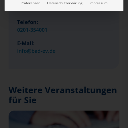
Präferenzen
Datenschutzerklärung
Impressum
bad e.V.
Telefon:
0201-354001
E-Mail:
info@bad-ev.de
Weitere Veranstaltungen
für Sie