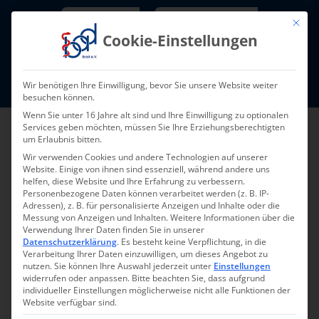
Skip
Newsletter
TarifNewsletter
Mit die
to
Cookie-Einstellungen
content
Mitglieder-Login
Wir benötigen Ihre Einwilligung, bevor Sie unsere Website weiter
Fort- und Weiterbildung I Termine
besuchen können.
Wenn Sie unter 16 Jahre alt sind und Ihre Einwilligung zu optionalen
Services geben möchten, müssen Sie Ihre Erziehungsberechtigten
um Erlaubnis bitten.
Wir verwenden Cookies und andere Technologien auf unserer
Website. Einige von ihnen sind essenziell, während andere uns
helfen, diese Website und Ihre Erfahrung zu verbessern.
Personenbezogene Daten können verarbeitet werden (z. B. IP-
Adressen), z. B. für personalisierte Anzeigen und Inhalte oder die
Messung von Anzeigen und Inhalten.
Weitere Informationen über die
Verwendung Ihrer Daten finden Sie in unserer
Zurück zur Übersicht
Datenschutzerklärung
.
Es besteht keine Verpflichtung, in die
Verarbeitung Ihrer Daten einzuwilligen, um dieses Angebot zu
nutzen.
Sie können Ihre Auswahl jederzeit unter
Einstellungen
widerrufen oder anpassen.
Bitte beachten Sie, dass aufgrund
individueller Einstellungen möglicherweise nicht alle Funktionen der
Website verfügbar sind.