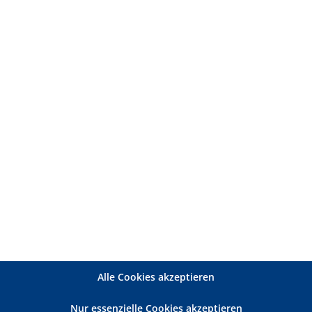
minar:
en QPR
flegegrade
g
odell
, Geschäftsführer)
Alle Cookies akzeptieren
Nur essenzielle Cookies akzeptieren