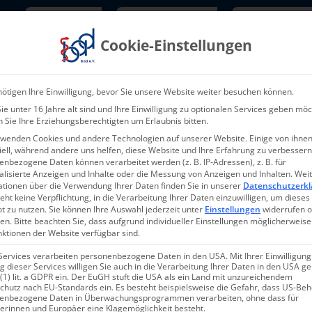
Newsletter
TarifNewsletter
Mitgliede
Cookie-Einstellungen
Über uns
Aktuelles & Presse
L
ötigen Ihre Einwilligung, bevor Sie unsere Website weiter besuchen können.
e unter 16 Jahre alt sind und Ihre Einwilligung zu optionalen Services geben möc
 Sie Ihre Erziehungsberechtigten um Erlaubnis bitten.
rwenden Cookies und andere Technologien auf unserer Website. Einige von ihnen
ell, während andere uns helfen, diese Website und Ihre Erfahrung zu verbessern
nbezogene Daten können verarbeitet werden (z. B. IP-Adressen), z. B. für
alisierte Anzeigen und Inhalte oder die Messung von Anzeigen und Inhalten.
Wei
ationen über die Verwendung Ihrer Daten finden Sie in unserer
Datenschutzerkl
eht keine Verpflichtung, in die Verarbeitung Ihrer Daten einzuwilligen, um dieses
t zu nutzen.
Sie können Ihre Auswahl jederzeit unter
Einstellungen
widerrufen 
en.
Bitte beachten Sie, dass aufgrund individueller Einstellungen möglicherweise
nktionen der Website verfügbar sind.
Services verarbeiten personenbezogene Daten in den USA. Mit Ihrer Einwilligung
 dieser Services willigen Sie auch in die Verarbeitung Ihrer Daten in den USA 
 (1) lit. a GDPR ein. Der EuGH stuft die USA als ein Land mit unzureichendem
chutz nach EU-Standards ein. Es besteht beispielsweise die Gefahr, dass US-Be
enbezogene Daten in Überwachungsprogrammen verarbeiten, ohne dass für
erinnen und Europäer eine Klagemöglichkeit besteht.