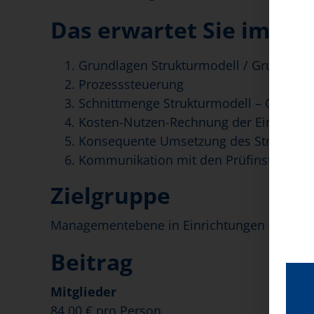
Das erwartet Sie im Se
Grundlagen Strukturmodell / Grundlag
Prozesssteuerung
Schnittmenge Strukturmodell – QPR – P
Kosten-Nutzen-Rechnung der Einführun
Konsequente Umsetzung des Strukturm
Kommunikation mit den Prüfinstanzen
Zielgruppe
Managementebene in Einrichtungen (Inhaber
Beitrag
Mitglieder
84,00 € pro Person