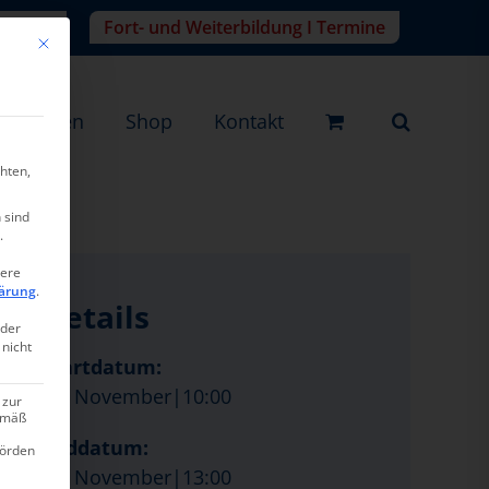
r-Login
Fort- und Weiterbildung I Termine
Mit diesem Button wird der Dialog geschlossen. Seine Funktionalität ist ide
eistungen
Shop
Kontakt
hten,
 sind
.
tere
ärung
.
Details
oder
 nicht
Startdatum:
24. November|10:00
 zur
gemäß
Enddatum:
hörden
24. November|13:00