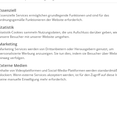
olgt eine Liste der Service-Gruppen, für die eine Einw
Essenziell
Essenzielle Services ermöglichen grundlegende Funktionen und sind für das
ordnungsgemäße Funktionieren der Website erforderlich.
Statistik
Statistik-Cookies sammeln Nutzungsdaten, die uns Aufschluss darüber geben, wi
unsere Besucher mit unserer Website umgehen.
e für Anwender des
Marketing
Marketing Services werden von Drittanbietern oder Herausgebern genutzt, um
personalisierte Werbung anzuzeigen. Sie tun dies, indem sie Besucher über Webs
hinweg verfolgen.
Externe Medien
Inhalte von Videoplattformen und Social-Media-Plattformen werden standardmäß
blockiert. Wenn externe Services akzeptiert werden, ist für den Zugriff auf diese I
keine manuelle Einwilligung mehr erforderlich.
lgt im Wege einer “Präsenz im digitalen
nzprogramm GoToMeeting gearbeitet.