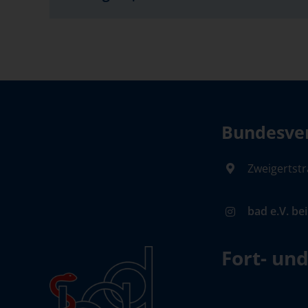
Bundesver
Zweigertstr
bad e.V. be
Fort- un