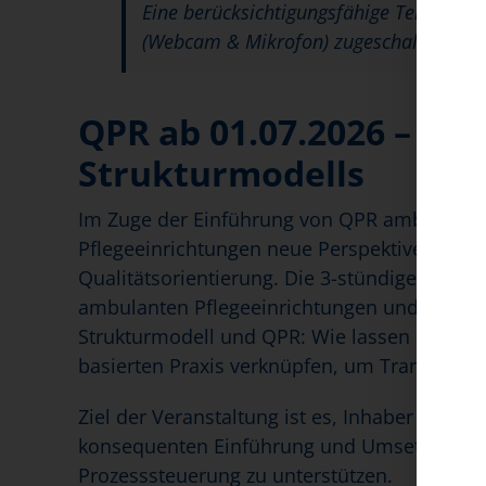
Eine berücksichtigungsfähige Teilnahme 
(Webcam & Mikrofon) zugeschaltet sind
QPR ab 01.07.2026 – Vor
Strukturmodells
Im Zuge der Einführung von QPR ambulant a
Pflegeeinrichtungen neue Perspektiven in d
Qualitätsorientierung. Die 3-stündige Veran
ambulanten Pflegeeinrichtungen und fokussie
Strukturmodell und QPR: Wie lassen sich Gr
basierten Praxis verknüpfen, um Transparenz,
Ziel der Veranstaltung ist es, Inhaber und G
konsequenten Einführung und Umsetzung des
Prozesssteuerung zu unterstützen.