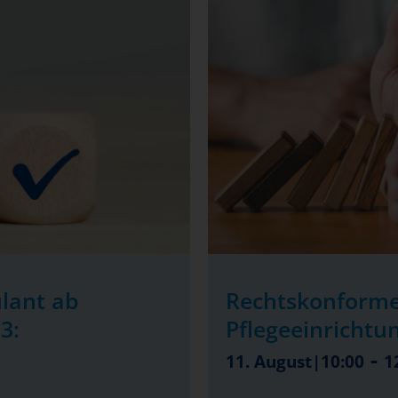
lant ab
Rechtskonforme
3:
Pflegeeinrichtu
-
11. August|10:00
1