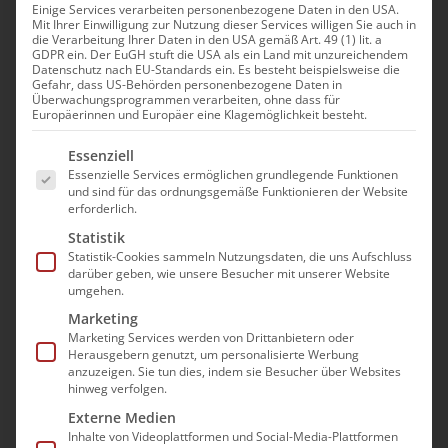
Einige Services verarbeiten personenbezogene Daten in den USA.
Mit Ihrer Einwilligung zur Nutzung dieser Services willigen Sie auch in
Vertiefungsmodul II:
die Verarbeitung Ihrer Daten in den USA gemäß Art. 49 (1) lit. a
GDPR ein. Der EuGH stuft die USA als ein Land mit unzureichendem
Qualitätsmanagement –
Datenschutz nach EU-Standards ein. Es besteht beispielsweise die
Gefahr, dass US-Behörden personenbezogene Daten in
ambulante
Überwachungsprogrammen verarbeiten, ohne dass für
Europäerinnen und Europäer eine Klagemöglichkeit besteht.
Pflegeeinrichtungen
Es folgt eine Liste der Service-Gruppen, für die e
Essenziell
10. August|10:00 - 12:00
Essenzielle Services ermöglichen grundlegende Funktionen
und sind für das ordnungsgemäße Funktionieren der Website
erforderlich.
Statistik
Statistik-Cookies sammeln Nutzungsdaten, die uns Aufschluss
darüber geben, wie unsere Besucher mit unserer Website
Beschwerdemanagement,
umgehen.
Pflegestandards,
Marketing
Marketing Services werden von Drittanbietern oder
Verfahrensanweisungen
Herausgebern genutzt, um personalisierte Werbung
anzuzeigen. Sie tun dies, indem sie Besucher über Websites
hinweg verfolgen.
Wie gehen Sie in Ihrem Betrieb mit
Externe Medien
Beschwerden um? Gibt es in Ihrem Betrieb
Inhalte von Videoplattformen und Social-Media-Plattformen