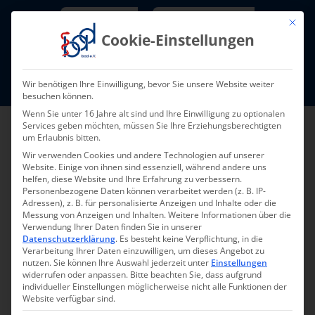
Skip
Newsletter
TarifNewsletter
Mit die
to
Cookie-Einstellungen
content
Mitglieder-Login
Wir benötigen Ihre Einwilligung, bevor Sie unsere Website weiter
Fort- und Weiterbildung I Termine
besuchen können.
Wenn Sie unter 16 Jahre alt sind und Ihre Einwilligung zu optionalen
Services geben möchten, müssen Sie Ihre Erziehungsberechtigten
um Erlaubnis bitten.
Wir verwenden Cookies und andere Technologien auf unserer
Website. Einige von ihnen sind essenziell, während andere uns
helfen, diese Website und Ihre Erfahrung zu verbessern.
Personenbezogene Daten können verarbeitet werden (z. B. IP-
Adressen), z. B. für personalisierte Anzeigen und Inhalte oder die
Messung von Anzeigen und Inhalten.
Weitere Informationen über die
Verwendung Ihrer Daten finden Sie in unserer
Zurück zur Übersicht
Datenschutzerklärung
.
Es besteht keine Verpflichtung, in die
Verarbeitung Ihrer Daten einzuwilligen, um dieses Angebot zu
nutzen.
Sie können Ihre Auswahl jederzeit unter
Einstellungen
widerrufen oder anpassen.
Bitte beachten Sie, dass aufgrund
individueller Einstellungen möglicherweise nicht alle Funktionen der
Website verfügbar sind.