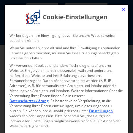
Skip
Newsletter
TarifNewsletter
Mit die
to
Cookie-Einstellungen
content
Mitglieder-Login
Wir benötigen Ihre Einwilligung, bevor Sie unsere Website weiter
Fort- und Weiterbildung I Termine
besuchen können.
Wenn Sie unter 16 Jahre alt sind und Ihre Einwilligung zu optionalen
Services geben möchten, müssen Sie Ihre Erziehungsberechtigten
um Erlaubnis bitten.
Wir verwenden Cookies und andere Technologien auf unserer
Website. Einige von ihnen sind essenziell, während andere uns
helfen, diese Website und Ihre Erfahrung zu verbessern.
Personenbezogene Daten können verarbeitet werden (z. B. IP-
Adressen), z. B. für personalisierte Anzeigen und Inhalte oder die
Messung von Anzeigen und Inhalten.
Weitere Informationen über die
Verwendung Ihrer Daten finden Sie in unserer
Datenschutzerklärung
.
Es besteht keine Verpflichtung, in die
Pressemeldung 010-
Verarbeitung Ihrer Daten einzuwilligen, um dieses Angebot zu
nutzen.
Sie können Ihre Auswahl jederzeit unter
Einstellungen
2024 – 03.06.2024
widerrufen oder anpassen.
Bitte beachten Sie, dass aufgrund
individueller Einstellungen möglicherweise nicht alle Funktionen der
Website verfügbar sind.