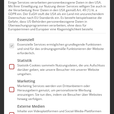
Einige Services verarbeiten personenbezogene Daten in den USA.
Mit Ihrer Einwilligung zur Nutzung dieser Services willigen Sie auch in
die Verarbeitung Ihrer Daten in den USA gemäß Art. 49 (1) lit. a
GDPR ein. Der EuGH stuft die USA als ein Land mit unzureichendem
Datenschutz nach EU-Standards ein. Es besteht beispielsweise die
Gefahr, dass US-Behörden personenbezogene Daten in
bad e.V. will nach
Überwachungsprogrammen verarbeiten, ohne dass für
Europäerinnen und Europäer eine Klagemöglichkeit besteht.
Ankündigung des
Es folgt eine Liste der Service-Gruppen, für die e
Essenziell
Bundeskanzlers zur
Essenzielle Services ermöglichen grundlegende Funktionen
und sind für das ordnungsgemäße Funktionieren der Website
Pflegereform nun endlich
erforderlich.
Taten sehen
Statistik
Statistik-Cookies sammeln Nutzungsdaten, die uns Aufschluss
darüber geben, wie unsere Besucher mit unserer Website
Bundeskanzler Olaf Scholz hat in Erfurt
umgehen.
bei einer Veranstaltung einer dort
Marketing
ansässigen Regionalzeitung angekündigt,
Marketing Services werden von Drittanbietern oder
Herausgebern genutzt, um personalisierte Werbung
eine Pflegereform noch in dieser
anzuzeigen. Sie tun dies, indem sie Besucher über Websites
Legislaturperiode in die Wege zu leiten.
hinweg verfolgen.
Ende des Monats werde der Bericht einer
Externe Medien
Inhalte von Videoplattformen und Social-Media-Plattformen
Expertengruppe vorliegen und daraufhin