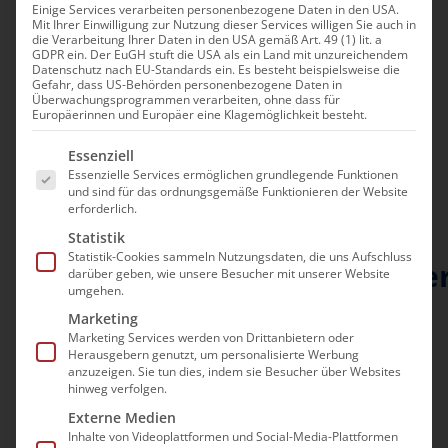
Einige Services verarbeiten personenbezogene Daten in den USA.
Mit Ihrer Einwilligung zur Nutzung dieser Services willigen Sie auch in
die Verarbeitung Ihrer Daten in den USA gemäß Art. 49 (1) lit. a
GDPR ein. Der EuGH stuft die USA als ein Land mit unzureichendem
Datenschutz nach EU-Standards ein. Es besteht beispielsweise die
Gefahr, dass US-Behörden personenbezogene Daten in
Finanzielle Entlastung
Überwachungsprogrammen verarbeiten, ohne dass für
Europäerinnen und Europäer eine Klagemöglichkeit besteht.
der Pflegeversicherung:
Es folgt eine Liste der Service-Gruppen, für die e
Essenziell
Handlungsbedarf geht
Essenzielle Services ermöglichen grundlegende Funktionen
und sind für das ordnungsgemäße Funktionieren der Website
über die Ankündigung
erforderlich.
der
Statistik
Statistik-Cookies sammeln Nutzungsdaten, die uns Aufschluss
Bundesgesundheitsministe
darüber geben, wie unsere Besucher mit unserer Website
umgehen.
hinaus
Marketing
Marketing Services werden von Drittanbietern oder
In einem Interview mit dem
Herausgebern genutzt, um personalisierte Werbung
anzuzeigen. Sie tun dies, indem sie Besucher über Websites
Redaktionsnetzwerk Deutschland kündigte
hinweg verfolgen.
Bundesgesundheitsministerin Nina Warken
Externe Medien
an, die durch die Coronakrise bedingten
Inhalte von Videoplattformen und Social-Media-Plattformen