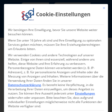
Skip
Newsletter
TarifNewsletter
Mit die
to
Cookie-Einstellungen
content
Mitglieder-Login
Wir benötigen Ihre Einwilligung, bevor Sie unsere Website weiter
Fort- und Weiterbildung I Termine
besuchen können.
Wenn Sie unter 16 Jahre alt sind und Ihre Einwilligung zu optionalen
Services geben möchten, müssen Sie Ihre Erziehungsberechtigten
um Erlaubnis bitten.
Wir verwenden Cookies und andere Technologien auf unserer
Website. Einige von ihnen sind essenziell, während andere uns
helfen, diese Website und Ihre Erfahrung zu verbessern.
Personenbezogene Daten können verarbeitet werden (z. B. IP-
Adressen), z. B. für personalisierte Anzeigen und Inhalte oder die
Messung von Anzeigen und Inhalten.
Weitere Informationen über die
Verwendung Ihrer Daten finden Sie in unserer
Datenschutzerklärung
.
Es besteht keine Verpflichtung, in die
Pressemeldung 015-
Verarbeitung Ihrer Daten einzuwilligen, um dieses Angebot zu
nutzen.
Sie können Ihre Auswahl jederzeit unter
Einstellungen
2025 – 20.05.2025
widerrufen oder anpassen.
Bitte beachten Sie, dass aufgrund
individueller Einstellungen möglicherweise nicht alle Funktionen der
Website verfügbar sind.