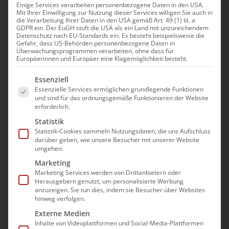
Einige Services verarbeiten personenbezogene Daten in den USA.
Mit Ihrer Einwilligung zur Nutzung dieser Services willigen Sie auch in
die Verarbeitung Ihrer Daten in den USA gemäß Art. 49 (1) lit. a
GDPR ein. Der EuGH stuft die USA als ein Land mit unzureichendem
Datenschutz nach EU-Standards ein. Es besteht beispielsweise die
Gefahr, dass US-Behörden personenbezogene Daten in
Keine Ausschlussfrist bei
Überwachungsprogrammen verarbeiten, ohne dass für
Europäerinnen und Europäer eine Klagemöglichkeit besteht.
Corona-
Es folgt eine Liste der Service-Gruppen, für die e
Essenziell
Erstattungsansprüchen:
Essenzielle Services ermöglichen grundlegende Funktionen
und sind für das ordnungsgemäße Funktionieren der Website
bad e.V. begrüßt neues
erforderlich.
Urteil des BSG
Statistik
Statistik-Cookies sammeln Nutzungsdaten, die uns Aufschluss
darüber geben, wie unsere Besucher mit unserer Website
Das Bundessozialgericht (BSG) hat Ende
umgehen.
vergangener Woche klargestellt, dass für die
Marketing
Geltendmachung von Corona-
Marketing Services werden von Drittanbietern oder
Herausgebern genutzt, um personalisierte Werbung
Erstattungsansprüchen keine
anzuzeigen. Sie tun dies, indem sie Besucher über Websites
Ausschlussfristen gelten. Entsprechende
hinweg verfolgen.
Fristregelungen sind damit unzulässig.
Externe Medien
Inhalte von Videoplattformen und Social-Media-Plattformen