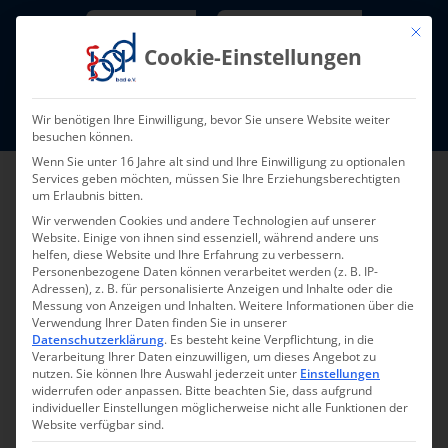
Skip
Newsletter
TarifNewsletter
Mit die
to
Cookie-Einstellungen
content
Mitglieder-Login
Wir benötigen Ihre Einwilligung, bevor Sie unsere Website weiter
Fort- und Weiterbildung I Termine
besuchen können.
Wenn Sie unter 16 Jahre alt sind und Ihre Einwilligung zu optionalen
Services geben möchten, müssen Sie Ihre Erziehungsberechtigten
um Erlaubnis bitten.
Wir verwenden Cookies und andere Technologien auf unserer
Website. Einige von ihnen sind essenziell, während andere uns
helfen, diese Website und Ihre Erfahrung zu verbessern.
Personenbezogene Daten können verarbeitet werden (z. B. IP-
Adressen), z. B. für personalisierte Anzeigen und Inhalte oder die
Messung von Anzeigen und Inhalten.
Weitere Informationen über die
Verwendung Ihrer Daten finden Sie in unserer
Datenschutzerklärung
.
Es besteht keine Verpflichtung, in die
Pressemeldung 020-
Verarbeitung Ihrer Daten einzuwilligen, um dieses Angebot zu
nutzen.
Sie können Ihre Auswahl jederzeit unter
Einstellungen
2026 – 22.06.2026
widerrufen oder anpassen.
Bitte beachten Sie, dass aufgrund
individueller Einstellungen möglicherweise nicht alle Funktionen der
Website verfügbar sind.