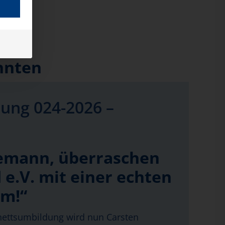
nnten
ung 024-2026 –
emann, überraschen
 e.V. mit einer echten
rm!“
ettsumbildung wird nun Carsten