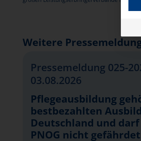
Weitere Pressemeldunge
Pressemeldung 025-20
03.08.2026
Pflegeausbildung geh
bestbezahlten Ausbil
Deutschland und darf
PNOG nicht gefährde