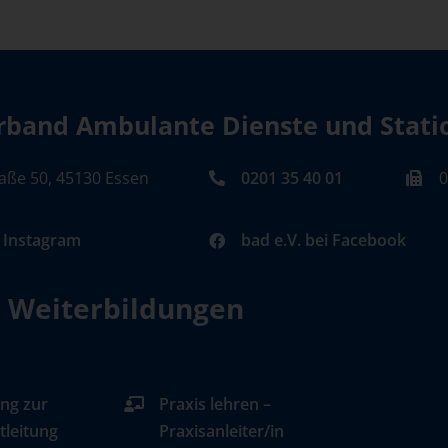
band Ambulante Dienste und Station
aße 50, 45130 Essen
0201 35 40 01
0
i Instagram
bad e.V. bei Facebook
d Weiterbildungen
ng zur
Praxis lehren –
tleitung
Praxisanleiter/in