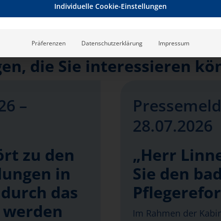
Individuelle Cookie-Einstellungen
Präferenzen
Datenschutzerklärung
Impressum
n, die Sie interessieren kö
26 –
Pressemeld
28.07.2026
ört zu den
„Herr Linn
dungen in
Sie den bad
 durch das
Pflegerefo
t werden
Im Rahmen der Kabin