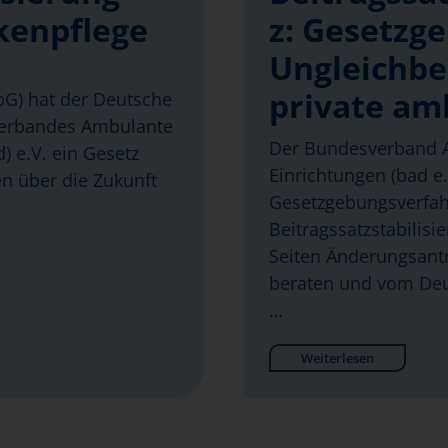
kenpflege
z: Gesetzg
Ungleichbe
private am
abG) hat der Deutsche
verbandes Ambulante
Der Bundesverband A
) e.V. ein Gesetz
Einrichtungen (bad e.V
en über die Zukunft
Gesetzgebungsverfa
Beitragssatzstabilisi
Seiten Änderungsantr
beraten und vom Deu
…
Weiterlesen