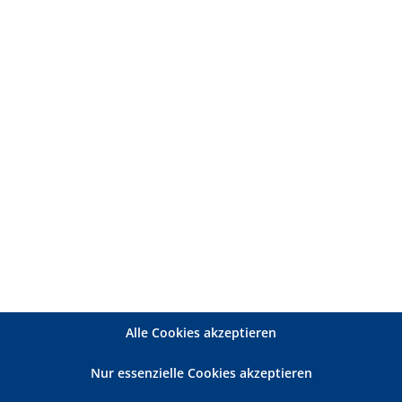
tzmeister Torsten Möller
. v. li.) zur einstimmigen
näre Einrichtungen (bad) e.V.
te (TÜV)
Alle Cookies akzeptieren
tationäre Einrichtungen (bad) e.V.
mit seinem Haupt
Nur essenzielle Cookies akzeptieren
als 1.500 zumeist privat geführten Pflegediensten und
Wachstumsbranche Pflege und Betreuung dar.