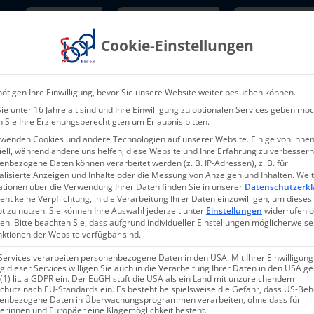
Newsletter
TarifNewsletter
Mitgliede
Cookie-Einstellungen
Über uns
Aktuelles & Presse
L
ötigen Ihre Einwilligung, bevor Sie unsere Website weiter besuchen können.
e unter 16 Jahre alt sind und Ihre Einwilligung zu optionalen Services geben möc
 Sie Ihre Erziehungsberechtigten um Erlaubnis bitten.
rwenden Cookies und andere Technologien auf unserer Website. Einige von ihnen
ell, während andere uns helfen, diese Website und Ihre Erfahrung zu verbessern
nbezogene Daten können verarbeitet werden (z. B. IP-Adressen), z. B. für
alisierte Anzeigen und Inhalte oder die Messung von Anzeigen und Inhalten.
Wei
27-2025 – 10.10.202
ationen über die Verwendung Ihrer Daten finden Sie in unserer
Datenschutzerkl
eht keine Verpflichtung, in die Verarbeitung Ihrer Daten einzuwilligen, um dieses
t zu nutzen.
Sie können Ihre Auswahl jederzeit unter
Einstellungen
widerrufen 
en.
Bitte beachten Sie, dass aufgrund individueller Einstellungen möglicherweise
nktionen der Website verfügbar sind.
Services verarbeiten personenbezogene Daten in den USA. Mit Ihrer Einwilligung
 dieser Services willigen Sie auch in die Verarbeitung Ihrer Daten in den USA 
 (1) lit. a GDPR ein. Der EuGH stuft die USA als ein Land mit unzureichendem
chutz nach EU-Standards ein. Es besteht beispielsweise die Gefahr, dass US-Be
enbezogene Daten in Überwachungsprogrammen verarbeiten, ohne dass für
des bad e.V. wählt einstim
erinnen und Europäer eine Klagemöglichkeit besteht.