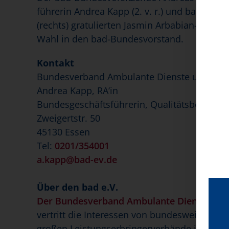
führerin Andrea Kapp (2. v. r.) und bad-Scha
(rechts) gratulierten Jasmin Arbabian-Vogel (2
Wahl in den bad-Bundesvorstand.
Kontakt
Bundesverband Ambulante Dienste und Statio
Andrea Kapp, RA‘in
Bundesgeschäftsführerin, Qualitätsbeauftrag
Zweigertstr. 50
45130 Essen
Tel:
0201/354001
a.kapp@bad-ev.de
Über den bad e.V.
Der Bundesverband Ambulante Dienste und S
vertritt die Interessen von bundesweit mehr 
großen Leistungserbringerverbände in der 