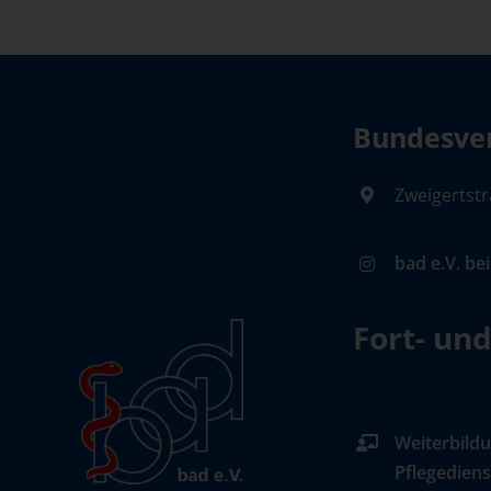
Bundesver
Zweigertstr
bad e.V. be
Fort- un
Weiterbildu
Pflegediens