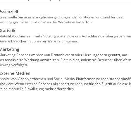
rstand
olgt eine Liste der Service-Gruppen, für die eine Einw
Essenziell
Essenzielle Services ermöglichen grundlegende Funktionen und sind für das
itglied: Jasmin Arbabian-Vogel, die aufgrund des Au
ordnungsgemäße Funktionieren der Website erforderlich.
orstand des Bundesverbands Ambulante Dienste und S
Statistik
Statistik-Cookies sammeln Nutzungsdaten, die uns Aufschluss darüber geben, wi
reshauptversammlung des Verbandes von den Mitglied
unsere Besucher mit unserer Website umgehen.
Marketing
 Jasmin Arbabian-Vogel ist studierte Politologin un
Marketing Services werden von Drittanbietern oder Herausgebern genutzt, um
eutschland und betreibt heute als Geschäftsführerin 
personalisierte Werbung anzuzeigen. Sie tun dies, indem sie Besucher über Webs
hinweg verfolgen.
tungen, mehrere Wohngemeinschaften für Demenzkrank
Externe Medien
kt auf die Versorgung von Menschen mit verschiedene
Inhalte von Videoplattformen und Social-Media-Plattformen werden standardmäß
96 Mitglied im bad e.V. und gehört seit 2013 dem Vor
blockiert. Wenn externe Services akzeptiert werden, ist für den Zugriff auf diese I
keine manuelle Einwilligung mehr erforderlich.
d Bundesgeschäftsführerin Andrea Kapp gratulieren 
reitschaft, dieses verantwortungsvolle Amt zu übern
kt worden und die verbandliche Führung für die Zukunf