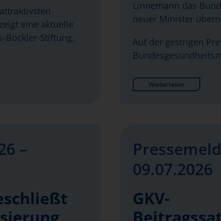
Linnemann das Bunde
attraktivsten
neuer Minister über
eigt eine aktuelle
-Böckler-Stiftung.
Auf der gestrigen Pr
Bundesgesundheitsm
Weiterlesen
26 –
Pressemeld
09.07.2026
eschließt
GKV-
isierung
Beitragssat