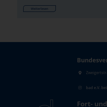
Weiterlesen
Bundesver
Zweigertstr
bad e.V. be
Fort- un