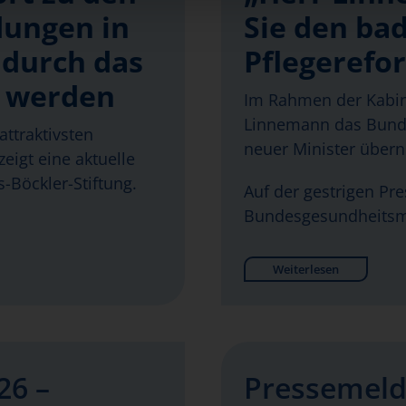
dungen in
Sie den bad
 durch das
Pflegerefo
t werden
Im Rahmen der Kabin
Linnemann das Bunde
attraktivsten
neuer Minister über
eigt eine aktuelle
-Böckler-Stiftung.
Auf der gestrigen Pr
Bundesgesundheitsm
Weiterlesen
26 –
Pressemeld