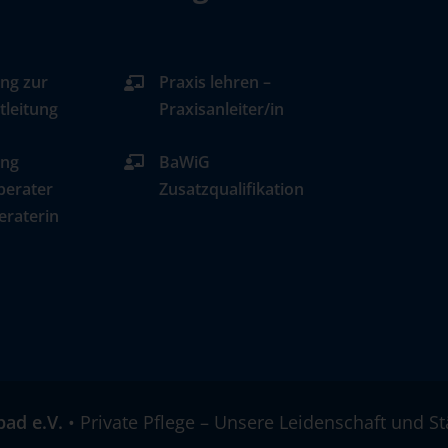
ng zur
Praxis lehren –
tleitung
Praxisanleiter/in
ung
BaWiG
berater
Zusatzqualifikation
eraterin
bad e.V.
• Private Pflege – Unsere Leidenschaft und St