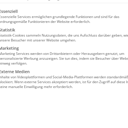
olgt eine Liste der Service-Gruppen, für die eine Einw
arken eingesetzte Bund-Länder-Kommission hat erste 
Essenziell
Essenzielle Services ermöglichen grundlegende Funktionen und sind für das
ystem der Pflegeversicherung unverändert bleiben, 
ordnungsgemäße Funktionieren der Website erforderlich.
ng erhalten und der Pflegegrad 1 von einer zuvor bef
Statistik
ationäre Einrichtungen (bad) e.V. zeugte der Zwische
Statistik-Cookies sammeln Nutzungsdaten, die uns Aufschluss darüber geben, wi
unsere Besucher mit unserer Website umgehen.
dige, umfassende Pflegereform erkennen.
Marketing
Marketing Services werden von Drittanbietern oder Herausgebern genutzt, um
 großen Einfallsreichtum noch Visionen erkennen, wie
personalisierte Werbung anzuzeigen. Sie tun dies, indem sie Besucher über Webs
n können“, beurteilt Andrea Kapp, Bundesgeschäftsfüh
hinweg verfolgen.
Externe Medien
itives Signal feststellen kann, dass die Kommission d
Inhalte von Videoplattformen und Social-Media-Plattformen werden standardmäß
blockiert. Wenn externe Services akzeptiert werden, ist für den Zugriff auf diese I
 1 ernst nimmt, und diese Änderungsvorschläge fallen
keine manuelle Einwilligung mehr erforderlich.
s Festhalten am Teilkasko-Prinzip und die weiterhin 
en muss. Nur mit einer Pflegereform, die ihren Namen 
tige Sicherung der pflegerischen Versorgung in unse
er Maßnahmen, die den Leistungsanspruch der pflegeb