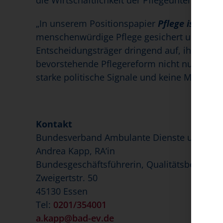
die Wirtschaftlichkeit der Pflegeunternehme
„In unserem Positionspapier
Pflege ist in No
menschenwürdige Pflege gesichert und eine z
Entscheidungsträger dringend auf, ihre Denk
bevorstehende Pflegereform nicht nur auf d
starke politische Signale und keine Minima
Kontakt
Bundesverband Ambulante Dienste und Statio
Andrea Kapp, RA‘in
Bundesgeschäftsführerin, Qualitätsbeauftrag
Zweigertstr. 50
45130 Essen
Tel:
0201/354001
a.kapp@bad-ev.de