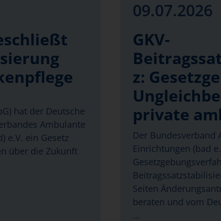
09.07.2026
eschließt
GKV-
isierung
Beitragssat
kenpflege
z: Gesetzg
Ungleichbe
private am
abG) hat der Deutsche
verbandes Ambulante
Der Bundesverband A
) e.V. ein Gesetz
Einrichtungen (bad e.V
en über die Zukunft
Gesetzgebungsverfa
Beitragssatzstabilisi
Seiten Änderungsantr
beraten und vom Deu
…