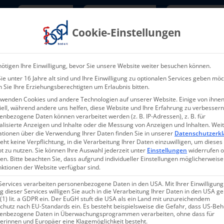
Newsletter
TarifNewsletter
Mitgliede
Cookie-Einstellungen
Über uns
Aktuelles & Presse
L
ötigen Ihre Einwilligung, bevor Sie unsere Website weiter besuchen können.
e unter 16 Jahre alt sind und Ihre Einwilligung zu optionalen Services geben möc
 Sie Ihre Erziehungsberechtigten um Erlaubnis bitten.
rwenden Cookies und andere Technologien auf unserer Website. Einige von ihnen
ell, während andere uns helfen, diese Website und Ihre Erfahrung zu verbessern
nbezogene Daten können verarbeitet werden (z. B. IP-Adressen), z. B. für
alisierte Anzeigen und Inhalte oder die Messung von Anzeigen und Inhalten.
Wei
28-2025 – 15.10.202
ationen über die Verwendung Ihrer Daten finden Sie in unserer
Datenschutzerkl
eht keine Verpflichtung, in die Verarbeitung Ihrer Daten einzuwilligen, um dieses
t zu nutzen.
Sie können Ihre Auswahl jederzeit unter
Einstellungen
widerrufen 
en.
Bitte beachten Sie, dass aufgrund individueller Einstellungen möglicherweise
nktionen der Website verfügbar sind.
Services verarbeiten personenbezogene Daten in den USA. Mit Ihrer Einwilligung
 dieser Services willigen Sie auch in die Verarbeitung Ihrer Daten in den USA 
 (1) lit. a GDPR ein. Der EuGH stuft die USA als ein Land mit unzureichendem
chutz nach EU-Standards ein. Es besteht beispielsweise die Gefahr, dass US-Be
enbezogene Daten in Überwachungsprogrammen verarbeiten, ohne dass für
 wenig Hoffnung auf eine u
erinnen und Europäer eine Klagemöglichkeit besteht.