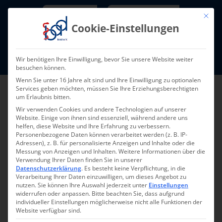
Skip
Newsletter
TarifNewsletter
Mit die
to
Cookie-Einstellungen
content
Mitglieder-Login
Wir benötigen Ihre Einwilligung, bevor Sie unsere Website weiter
Fort- und Weiterbildung I Termine
besuchen können.
Wenn Sie unter 16 Jahre alt sind und Ihre Einwilligung zu optionalen
Services geben möchten, müssen Sie Ihre Erziehungsberechtigten
um Erlaubnis bitten.
Wir verwenden Cookies und andere Technologien auf unserer
Website. Einige von ihnen sind essenziell, während andere uns
helfen, diese Website und Ihre Erfahrung zu verbessern.
Personenbezogene Daten können verarbeitet werden (z. B. IP-
Adressen), z. B. für personalisierte Anzeigen und Inhalte oder die
Messung von Anzeigen und Inhalten.
Weitere Informationen über die
Verwendung Ihrer Daten finden Sie in unserer
Zurück zur Übersicht
Datenschutzerklärung
.
Es besteht keine Verpflichtung, in die
Verarbeitung Ihrer Daten einzuwilligen, um dieses Angebot zu
nutzen.
Sie können Ihre Auswahl jederzeit unter
Einstellungen
widerrufen oder anpassen.
Bitte beachten Sie, dass aufgrund
individueller Einstellungen möglicherweise nicht alle Funktionen der
Website verfügbar sind.