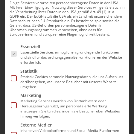
Einige Services verarbeiten personenbezogene Daten in den USA.
Mit Ihrer Einwilligung zur Nutzung dieser Services willigen Sie auch in
Modul: Als Praxisanleitung
die Verarbeitung Ihrer Daten in den USA gemäß Art. 49 (1) lit. a
GDPR ein. Der EuGH stuft die USA als ein Land mit unzureichendem
Leistungsdefizite souverän
Datenschutz nach EU-Standards ein. Es besteht beispielsweise die
Gefahr, dass US-Behörden personenbezogene Daten in
managen und
Überwachungsprogrammen verarbeiten, ohne dass für
Europäerinnen und Europäer eine Klagemöglichkeit besteht.
Auszubildende gezielt
Es folgt eine Liste der Service-Gruppen, für die e
unterstützen |
Essenziell
Essenzielle Services ermöglichen grundlegende Funktionen
Praxisanleiter
und sind für das ordnungsgemäße Funktionieren der Website
erforderlich.
1. Oktober|9:00 - 17:00
Statistik
Statistik-Cookies sammeln Nutzungsdaten, die uns Aufschluss
darüber geben, wie unsere Besucher mit unserer Website
umgehen.
Marketing
Marketing Services werden von Drittanbietern oder
Herausgebern genutzt, um personalisierte Werbung
anzuzeigen. Sie tun dies, indem sie Besucher über Websites
Die Teilnahme an der
hinweg verfolgen.
Veranstaltung erfolgt im Wege
Externe Medien
einer “Präsenz im digitalen
Inhalte von Videoplattformen und Social-Media-Plattformen