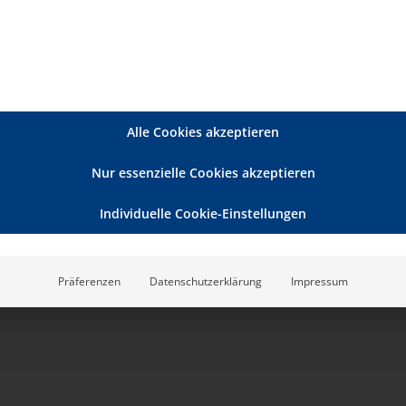
nleitungssituationen mit lebendig werden lassen
rdigen
Alle Cookies akzeptieren
nd Fachautorin
Nur essenzielle Cookies akzeptieren
Individuelle Cookie-Einstellungen
Präferenzen
Datenschutzerklärung
Impressum