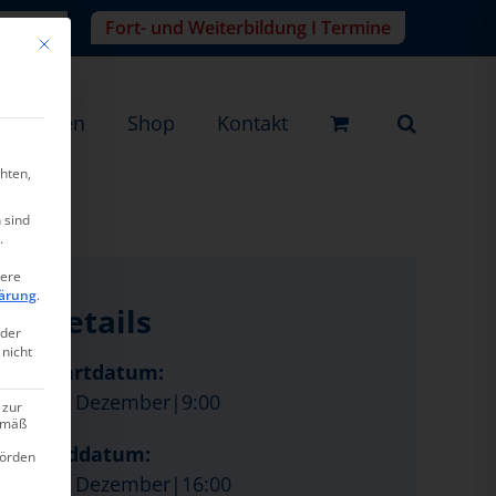
r-Login
Fort- und Weiterbildung I Termine
Mit diesem Button wird der Dialog geschlossen. Seine Funktionalität ist ide
eistungen
Shop
Kontakt
hten,
 sind
.
tere
ärung
.
Details
oder
 nicht
Startdatum:
14. Dezember|9:00
 zur
gemäß
Enddatum:
hörden
14. Dezember|16:00