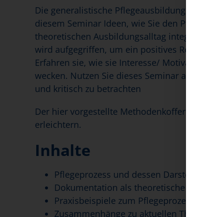
Die generalistische Pflegeausbildung ist star
diesem Seminar Ideen, wie Sie den Pflegepro
theoretischen Ausbildungsalltag integriere
wird aufgegriffen, um ein positives Rollenbi
Erfahren sie, wie sie Interesse/ Motivation u
wecken. Nutzen Sie dieses Seminar auch, um 
und kritisch zu betrachten
Der hier vorgestellte Methodenkoffer soll Ihr
erleichtern.
Inhalte
Pflegeprozess und dessen Darstellung i
Dokumentation als theoretische Umset
Praxisbeispiele zum Pflegeprozess
Zusammenhänge zu aktuellen Themen de