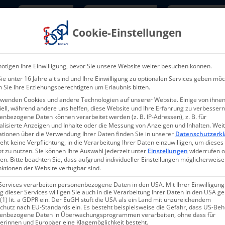
Newsletter
TarifNewsletter
Mitgliede
Cookie-Einstellungen
Über uns
Aktuelles & Presse
L
ötigen Ihre Einwilligung, bevor Sie unsere Website weiter besuchen können.
e unter 16 Jahre alt sind und Ihre Einwilligung zu optionalen Services geben möc
 Sie Ihre Erziehungsberechtigten um Erlaubnis bitten.
rwenden Cookies und andere Technologien auf unserer Website. Einige von ihnen
ell, während andere uns helfen, diese Website und Ihre Erfahrung zu verbessern
nbezogene Daten können verarbeitet werden (z. B. IP-Adressen), z. B. für
alisierte Anzeigen und Inhalte oder die Messung von Anzeigen und Inhalten.
Wei
ationen über die Verwendung Ihrer Daten finden Sie in unserer
Datenschutzerkl
eht keine Verpflichtung, in die Verarbeitung Ihrer Daten einzuwilligen, um dieses
t zu nutzen.
Sie können Ihre Auswahl jederzeit unter
Einstellungen
widerrufen 
en.
Bitte beachten Sie, dass aufgrund individueller Einstellungen möglicherweise
nktionen der Website verfügbar sind.
Services verarbeiten personenbezogene Daten in den USA. Mit Ihrer Einwilligung
 dieser Services willigen Sie auch in die Verarbeitung Ihrer Daten in den USA 
 (1) lit. a GDPR ein. Der EuGH stuft die USA als ein Land mit unzureichendem
chutz nach EU-Standards ein. Es besteht beispielsweise die Gefahr, dass US-Be
enbezogene Daten in Überwachungsprogrammen verarbeiten, ohne dass für
erinnen und Europäer eine Klagemöglichkeit besteht.