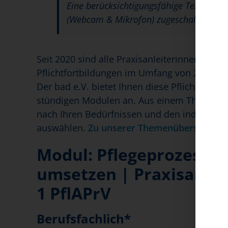
Eine berücksichtigungsfähige Teilnahme 
(Webcam & Mikrofon) zugeschaltet sind
Seit 2020 sind alle Praxisanleiterinnen und Pr
Pflichtfortbildungen im Umfang von 24 Stun
Der bad e.V. bietet Ihnen diese Pflichtfortb
stündigen Modulen an. Aus einem Themenpo
nach Ihren Bedürfnissen und den individuelle
auswählen.
Zu unserer Themenübersicht.
Modul:
Pflegeprozess v
umsetzen
| Praxisanlei
1 PflAPrV
Berufsfachlich*