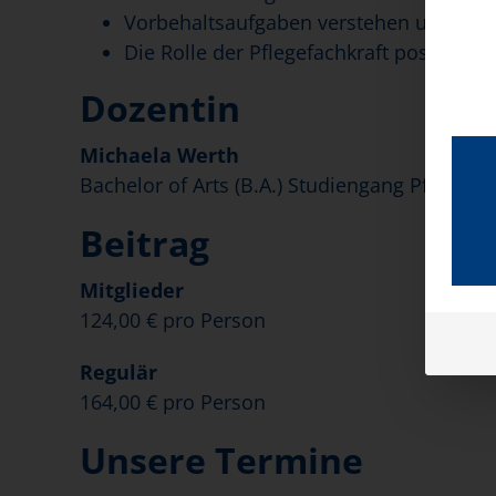
Vorbehaltsaufgaben verstehen und in A
Die Rolle der Pflegefachkraft positiv wü
Dozentin
Michaela Werth
Bachelor of Arts (B.A.) Studiengang Pflege u
Beitrag
Mitglieder
124,00 € pro Person
Regulär
164,00 € pro Person
Unsere Termine