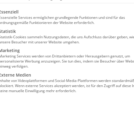
olgt eine Liste der Service-Gruppen, für die eine Einw
Essenziell
Essenzielle Services ermöglichen grundlegende Funktionen und sind für das
ordnungsgemäße Funktionieren der Website erforderlich.
Statistik
Statistik-Cookies sammeln Nutzungsdaten, die uns Aufschluss darüber geben, wi
unsere Besucher mit unserer Website umgehen.
hen, erklären und umsetzen |
Marketing
Marketing Services werden von Drittanbietern oder Herausgebern genutzt, um
personalisierte Werbung anzuzeigen. Sie tun dies, indem sie Besucher über Webs
hinweg verfolgen.
Externe Medien
Inhalte von Videoplattformen und Social-Media-Plattformen werden standardmäß
blockiert. Wenn externe Services akzeptiert werden, ist für den Zugriff auf diese I
keine manuelle Einwilligung mehr erforderlich.
lgt im Wege einer “Präsenz im digitalen
nzprogramm GoToMeeting gearbeitet.