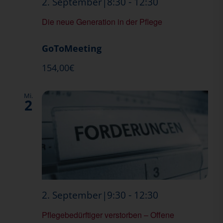
Die
-
2. September|8:30
12:30
neue
Die neue Generation in der Pflege
Generation
in
GoToMeeting
der
154,00€
Pflege
Mi.
2
Pflegebedürf
-
2. September|9:30
12:30
verstorben
Pflegebedürftiger verstorben – Offene