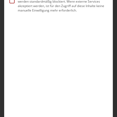
werden standardmäßig blockiert. Wenn externe Services
akzeptiert werden, ist für den Zugriff auf diese Inhalte keine
manuelle Einwilligung mehr erforderlich.
-
10. August|10:00
12:00
Qualitätsmanagement –
ambulante Pflegeeinrichtungen
Vertiefungsmodul II: Qualitätsmanagement –
ambulante Pflegeeinrichtungen
GoToWebinar
64,00€
Mo.
10