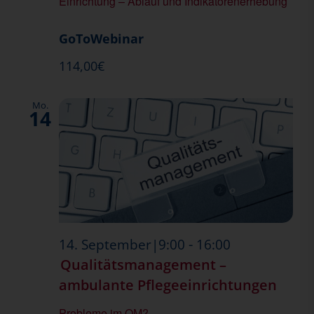
Einrichtung – Ablauf und Indikatorenerhebung
GoToWebinar
114,00€
Mo.
14
-
14. September|9:00
16:00
Qualitätsmanagement –
ambulante Pflegeeinrichtungen
Probleme im QM?