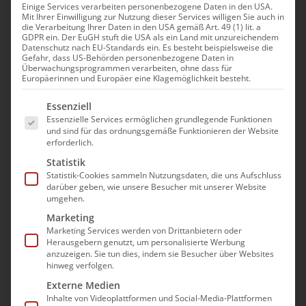
Ansichte
Einige Services verarbeiten personenbezogene Daten in den USA.
filter
of
Fr.
Mit Ihrer Einwilligung zur Nutzung dieser Services willigen Sie auch in
7
Bundesland
die Verarbeitung Ihrer Daten in den USA gemäß Art. 49 (1) lit. a
the
Open
GDPR ein. Der EuGH stuft die USA als ein Land mit unzureichendem
Datenschutz nach EU-Standards ein. Es besteht beispielsweise die
filter
form
Gefahr, dass US-Behörden personenbezogene Daten in
Stadt
Überwachungsprogrammen verarbeiten, ohne dass für
inputs
Open
Europäerinnen und Europäer eine Klagemöglichkeit besteht.
filter
will
Es folgt eine Liste der Service-Gruppen, für die e
Serien
cause
Essenziell
Open
Essenzielle Services ermöglichen grundlegende Funktionen
filter
the
und sind für das ordnungsgemäße Funktionieren der Website
list
erforderlich.
Abre
-
7. August|11:00
13. August|12:00
of
Statistik
Statistik-Cookies sammeln Nutzungsdaten, die uns Aufschluss
Vollelektronische Abrechnung – Stichtag
events
darüber geben, wie unsere Besucher mit unserer Website
01.10.2027
to
umgehen.
refresh
Marketing
GoToWebinar
Marketing Services werden von Drittanbietern oder
with
Herausgebern genutzt, um personalisierte Werbung
the
anzuzeigen. Sie tun dies, indem sie Besucher über Websites
hinweg verfolgen.
Mo.
filtered
10
Externe Medien
results.
Inhalte von Videoplattformen und Social-Media-Plattformen