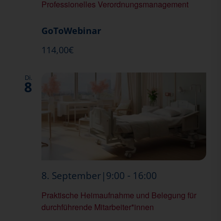
Professionelles Verordnungsmanagement
GoToWebinar
114,00€
Di.
8
Praktische
-
8. September|9:00
16:00
Heimaufnah
Praktische Heimaufnahme und Belegung für
und
durchführende Mitarbeiter*innen
Belegung