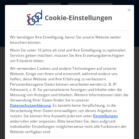
Skip
Newsletter
TarifNewsletter
Mit die
to
Cookie-Einstellungen
content
Mitglieder-Login
Wir benötigen Ihre Einwilligung, bevor Sie unsere Website weiter
Fort- und Weiterbildung I Termine
besuchen können.
Wenn Sie unter 16 Jahre alt sind und Ihre Einwilligung zu optionalen
Services geben möchten, müssen Sie Ihre Erziehungsberechtigten
um Erlaubnis bitten.
Wir verwenden Cookies und andere Technologien auf unserer
Website. Einige von ihnen sind essenziell, während andere uns
helfen, diese Website und Ihre Erfahrung zu verbessern.
Personenbezogene Daten können verarbeitet werden (z. B. IP-
Adressen), z. B. für personalisierte Anzeigen und Inhalte oder die
Messung von Anzeigen und Inhalten.
Weitere Informationen über die
Veranstaltungen
Ver
Verwendung Ihrer Daten finden Sie in unserer
Suche
Veransta
Liste
Datenschutzerklärung
.
Es besteht keine Verpflichtung, in die
Ans
Heute
 - 
11.11.2026
Verarbeitung Ihrer Daten einzuwilligen, um dieses Angebot zu
Such-
nutzen.
Sie können Ihre Auswahl jederzeit unter
Einstellungen
Datum
Na
widerrufen oder anpassen.
Bitte beachten Sie, dass aufgrund
und
individueller Einstellungen möglicherweise nicht alle Funktionen der
Filters
Changing
wählen.
Website verfügbar sind.
August 2026
Veranstaltung Kategorie
any
Open