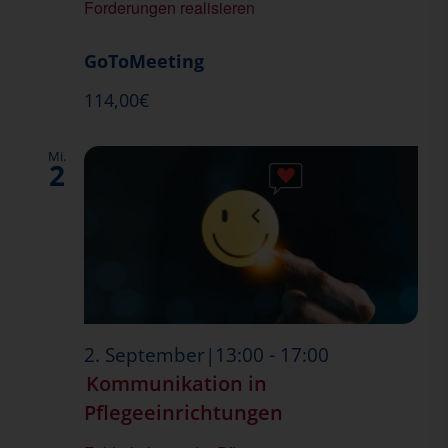
–
Forderungen realisieren
Offene
Forderungen
GoToMeeting
realisieren!
114,00€
Mi.
2
-
2. September|13:00
17:00
Kommunikation in
Pflegeeinrichtungen