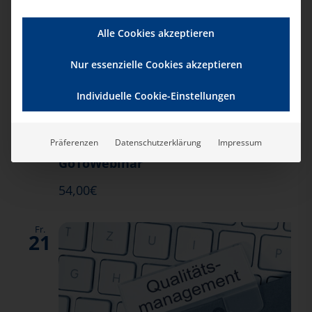
Alle Cookies akzeptieren
-
Recht in
20. August|16:00
17:00
Nur essenzielle Cookies akzeptieren
der Pflege
Individuelle Cookie-Einstellungen
Häusliche Krankenpflege:
Blankoverordnungen durch Pflegefachkräfte
Präferenzen
Datenschutzerklärung
Impressum
GoToWebinar
54,00€
Fr.
21